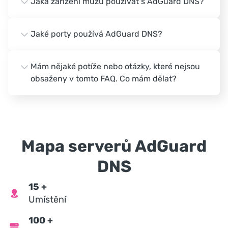
Jaká zařízení můžu používat s AdGuard DNS?
Jaké porty používá AdGuard DNS?
Mám nějaké potíže nebo otázky, které nejsou
obsaženy v tomto FAQ. Co mám dělat?
Mapa serverů AdGuard
DNS
15
+
Umístění
100
+