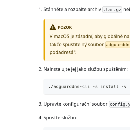
Stáhněte a rozbalte archiv
ne
.tar.gz
POZOR
V macOS je zásadní, aby globálně na
takže spustitelný soubor
adguarddn
podadresář.
Nainstalujte jej jako službu spuštěním:
./adguarddns-cli -s install -v
Upravte konfigurační soubor
config.
Spusťte službu: