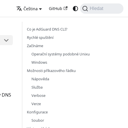
GitHub
Čeština
Hledat
Co je AdGuard DNS CLI?
Rychlé spuštění
Začínáme
Operační systémy podobné Unixu
Windows
Možnosti příkazového řádku
Nápověda
Služba
y DNS
Verbose
Verze
Konfigurace
Soubor