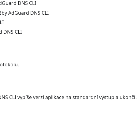
AdGuard DNS CLI
lužby AdGuard DNS CLI
LI
rd DNS CLI
otokolu.
S CLI vypíše verzi aplikace na standardní výstup a ukončí 