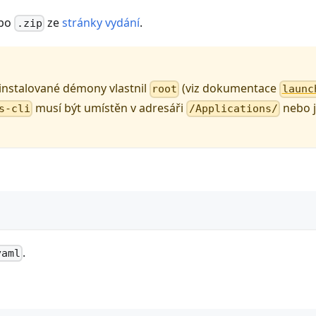
bo
ze
stránky vydání
.
.zip
instalované démony vlastnil
(viz dokumentace
root
launc
musí být umístěn v adresáři
nebo 
s-cli
/Applications/
.
yaml