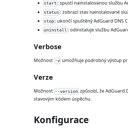
: spustí nainstalovanou službu 
start
: zobrazí stav nainstalované s
status
: ukončí spuštěný AdGuard DNS C
stop
: odinstaluje službu AdGua
uninstall
Verbose
Možnost
umožňuje podrobný výstup pr
-v
Verze
Možnost
způsobí, že AdGuard DN
--version
stavovým kódem úspěchu.
Konfigurace