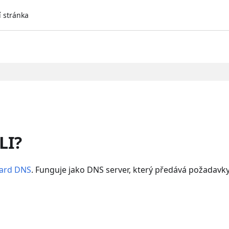
í stránka
LI?
ard DNS
. Funguje jako DNS server, který předává požadavk