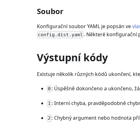
Soubor
Konfigurační soubor YAML je popsán ve
vla
. Některé konfigurační
config.dist.yaml
Výstupní kódy
Existuje několik různých kódů ukončení, kt
: Úspěšně dokončeno a ukončeno, žá
0
: Interní chyba, pravděpodobně chyb
1
: Chybný argument nebo hodnota pří
2