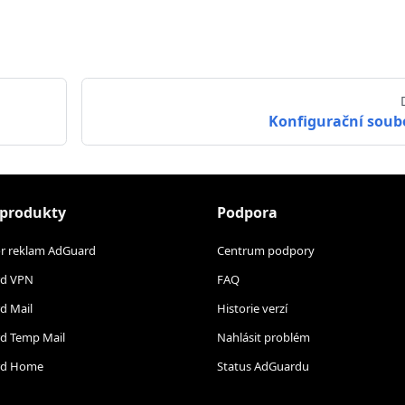
Konfigurační soub
 produkty
Podpora
or reklam AdGuard
Centrum podpory
d VPN
FAQ
d Mail
Historie verzí
d Temp Mail
Nahlásit problém
rd Home
Status AdGuardu