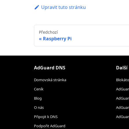
Upravit tuto stránku
Předchozí
Raspberry Pi
AdGuard DNS
Další
Domovská stránka
Blokát
Ceník
AdGuar
Blog
AdGuar
O nás
AdGuar
Připojit k DNS
AdGua
Podpořit AdGuard