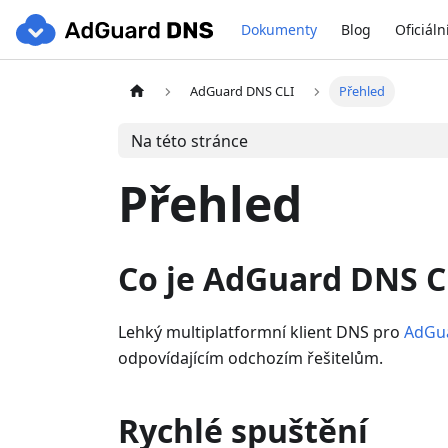
Dokumenty
Blog
Oficiáln
AdGuard DNS CLI
Přehled
Na této stránce
Přehled
Co je AdGuard DNS C
Lehký multiplatformní klient DNS pro
AdGu
odpovídajícím odchozím řešitelům.
Rychlé spuštění