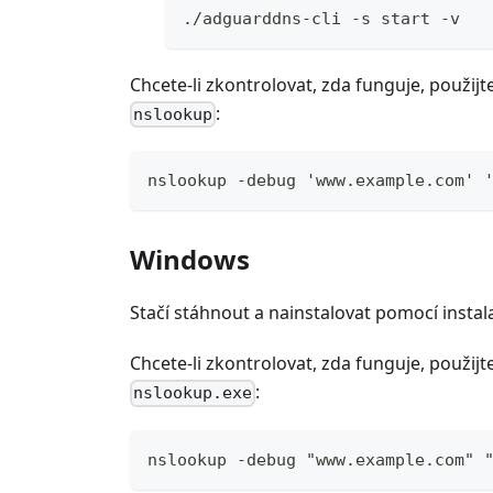
./adguarddns-cli -s start -v
Chcete-li zkontrolovat, zda funguje, použij
:
nslookup
nslookup -debug 'www.example.com' 
Windows
Stačí stáhnout a nainstalovat pomocí inst
Chcete-li zkontrolovat, zda funguje, použij
:
nslookup.exe
nslookup -debug "www.example.com" 