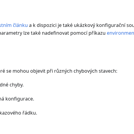
stním článku
a k dispozici je také ukázkový konfigurační so
 parametry lze také nadefinovat pomocí příkazu
environmen
eré se mohou objevit při různých chybových stavech:
dné chyby.
ná konfigurace.
kazového řádku.