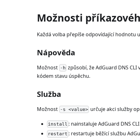
Možnosti příkazové
Každá volba přepíše odpovídající hodnotu 
Nápověda
Možnost
způsobí, že AdGuard DNS CLI v
-h
kódem stavu úspěchu.
Služba
Možnost
určuje akci služby o
-s <value>
: nainstaluje AdGuard DNS CLI
install
: restartuje běžící službu AdG
restart