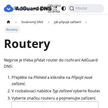
Oficiální
Dokumenty
Blog
GitHub
Čeština
Hledat
stránka
Soukromý DNS
Jak připojit zařízení
Routery
Routery
Nejprve je třeba přidat router do rozhraní AdGuard
DNS:
Přejděte na
Přehled
a klikněte na
Připojit nové
zařízení
.
V rozbalovací nabídce
Typ zařízení
vyberte Router.
Vyberte značku routeru a pojmenujte zařízení.