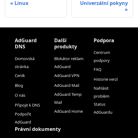
Linux
Univerzální pokyny
AdGuard
Další
Podpora
DNS
produkty
Centrum
Domovská
Blokátor reklam
podpory
stránka
AdGuard
FAQ
Ceník
AdGuard VPN
Historie verzí
Blog
AdGuard Mail
Nahlásit
AdGuard Temp
O nás
problém
Mail
Status
Připojit k DNS
AdGuard Home
AdGuardu
Podpořit
AdGuard
Právní dokumenty