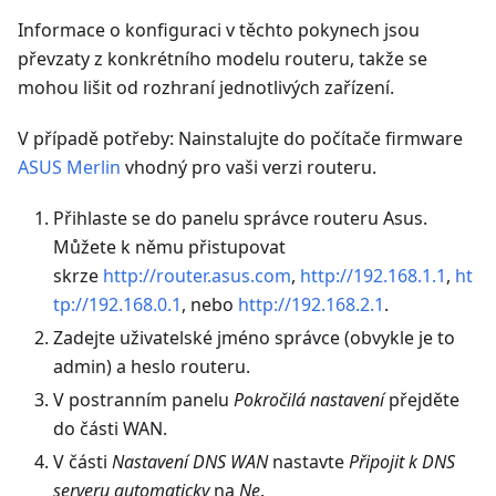
Informace o konfiguraci v těchto pokynech jsou
převzaty z konkrétního modelu routeru, takže se
mohou lišit od rozhraní jednotlivých zařízení.
V případě potřeby: Nainstalujte do počítače firmware
ASUS Merlin
vhodný pro vaši verzi routeru.
Přihlaste se do panelu správce routeru Asus.
Můžete k němu přistupovat
skrze
http://router.asus.com
,
http://192.168.1.1
,
ht
tp://192.168.0.1
, nebo
http://192.168.2.1
.
Zadejte uživatelské jméno správce (obvykle je to
admin) a heslo routeru.
V postranním panelu
Pokročilá nastavení
přejděte
do části WAN.
V části
Nastavení DNS WAN
nastavte
Připojit k DNS
serveru automaticky
na
Ne
.