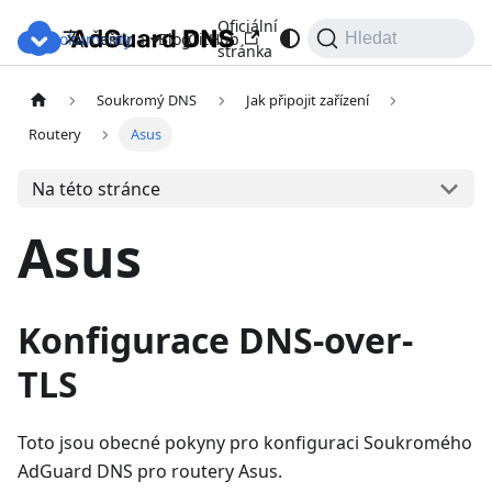
Oficiální
Dokumenty
Blog
GitHub
Čeština
Hledat
stránka
Soukromý DNS
Jak připojit zařízení
Routery
Asus
Na této stránce
Asus
Konfigurace DNS-over-
TLS
Toto jsou obecné pokyny pro konfiguraci Soukromého
AdGuard DNS pro routery Asus.