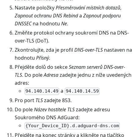
Nastavte položky
Přesměrování místních dotazů
,
Zapnout ochranu DNS Rebind
a
Zapnout podporu
DNSSEC
na hodnotu
Ne
.
Změňte protokol ochrany soukromí DNS na DNS-
over-TLS (DoT).
Zkontrolujte, zda je profil
DNS-over-TLS
nastaven na
hodnotu
Přísný
.
Přejděte dolů do sekce
Seznam serverů DNS-over-
TLS
. Do pole
Adresa
zadejte jednu z níže uvedených
adres:
a
94.140.14.49
94.140.14.59
Pro port
TLS
zadejte 853.
Do pole
Název hostitele TLS
zadejte adresu
Soukromého DNS AdGuard:
{Your_Device_ID}.d.adguard-dns.com
Přejděte na konec stránky a klikněte na tlačítko