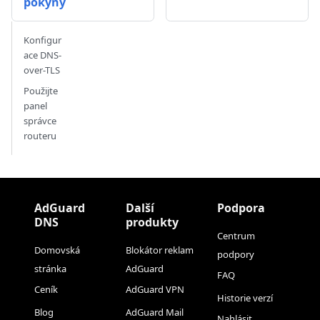
pokyny
Konfigur
ace DNS-
over-TLS
Použijte
panel
správce
routeru
AdGuard
Další
Podpora
DNS
produkty
Centrum
Domovská
Blokátor reklam
podpory
stránka
AdGuard
FAQ
Ceník
AdGuard VPN
Historie verzí
Blog
AdGuard Mail
Nahlásit