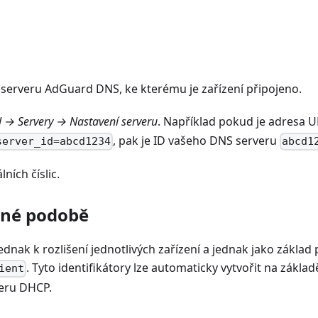
erveru AdGuard DNS, ke kterému je zařízení připojeno.
l → Servery → Nastavení serveru
. Například pokud je adresa 
, pak je ID vašeho DNS serveru
server_id=abcd1234
abcd1
ních číslic.
elné podobě
jednak k rozlišení jednotlivých zařízení a jednak jako zákla
. Tyto identifikátory lze automaticky vytvořit na základ
ient
veru DHCP.