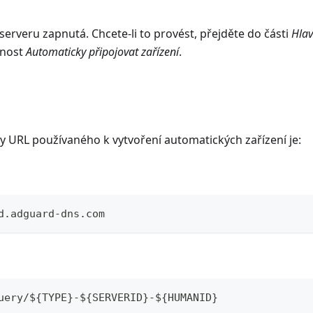
serveru zapnutá. Chcete-li to provést, přejděte do části
Hlav
žnost
Automaticky připojovat zařízení
.
y URL používaného k vytvoření automatických zařízení je:
d.adguard-dns.com
uery/${TYPE}-${SERVERID}-${HUMANID}