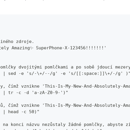
jiného zdroje.
tely Amazing✨ SuperPhone-X-123456!!!!!!!'
pomlčky dvojitými pomlčkami a po sobě jdoucí mezer
" | sed -e 's/-\+/--/g' -e 's/[[:space:]]\+/-/g' )
ty, čímž vznikne 'This-Is-My-New-And-Absolutely-Am
" | tr -c -d 'a-zA-Z0-9-')"
tů, čímž vznikne 'This-Is-My-New-And-Absolutely-Am
" | head -c 50)"
a na konci názvu nezůstaly žádné pomlčky, abyste z