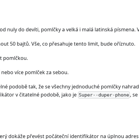
 od nuly do devíti, pomlčky a velká i malá latinská písmena. 
ut 50 bajtů. Vše, co přesahuje tento limit, bude oříznuto.
it pomlčkou.
í nebo více pomlček za sebou.
 čitelné podobě tak, že se všechny jednoduché pomlčky nahra
kátor v čitatelné podobě, jako je
, s
Super--duper-phone
který dokáže převést počáteční identifikátor na úplnou adr