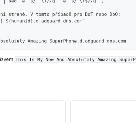
" | sed -e 's/^-\+//g' -e 's/-\+$//g' )"
pní straně. V tomto případě pro DoT nebo DoQ:
d}-${humanid}.d.adguard-dns.com"
Absolutely-Amazing-SuperPhone.d.adguard-dns.com
názvem
This Is My New And Absolutely Amazing SuperP