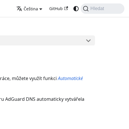
GitHub
Čeština
Hledat
ráce, můžete využít funkci
Automatické
veru AdGuard DNS automaticky vytvářela