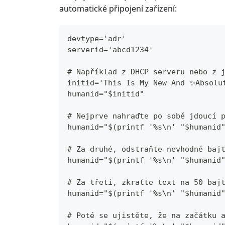
automatické připojení zařízení:
devtype='adr'
serverid='abcd1234'
# Například z DHCP serveru nebo z 
initid='This Is My New And ✨Absolu
humanid="$initid"
# Nejprve nahraďte po sobě jdoucí 
humanid="$(printf '%s\n' "$humanid
# Za druhé, odstraňte nevhodné baj
humanid="$(printf '%s\n' "$humanid
# Za třetí, zkraťte text na 50 baj
humanid="$(printf '%s\n' "$humanid
# Poté se ujistěte, že na začátku 