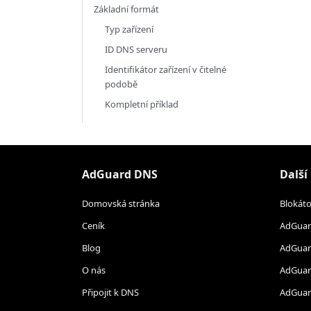
Základní formát
Typ zařízení
ID DNS serveru
Identifikátor zařízení v čitelné
podobě
Kompletní příklad
AdGuard DNS
Další
Domovská stránka
Blokát
Ceník
AdGuar
Blog
AdGuar
O nás
AdGuar
Připojit k DNS
AdGua