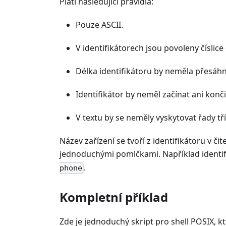
Platí následující pravidla:
Pouze ASCII.
V identifikátorech jsou povoleny číslice
Délka identifikátoru by neměla přesáhno
Identifikátor by neměl začínat ani konč
V textu by se neměly vyskytovat řady tř
Název zařízení se tvoří z identifikátoru v
jednoduchými pomlčkami. Například identifi
.
phone
Kompletní příklad
Zde je jednoduchý skript pro shell POSIX, 