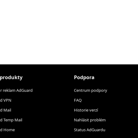
 produkty
Podpora
or reklam AdGuard
Centrum podpory
d VPN
FAQ
d Mail
Historie verzí
d Temp Mail
Nahlásit problém
rd Home
Status AdGuardu