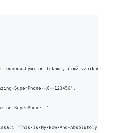
y jednoduchými pomlčkami, čímž vznikne 'This-Is-M
"
azing-SuperPhone--X--123456'.
azing-SuperPhone--'
ískali 'This-Is-My-New-And-Absolutely-Amazing-Supe