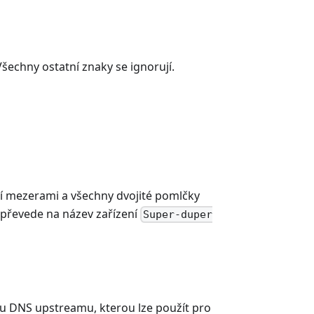
Všechny ostatní znaky se ignorují.
dí mezerami a všechny dvojité pomlčky
e převede na název zařízení
Super-duper
esu DNS upstreamu, kterou lze použít pro