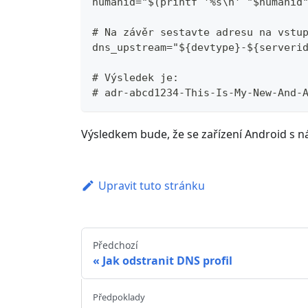
humanid="$(printf '%s\n' "$humanid
# Na závěr sestavte adresu na vstu
dns_upstream="${devtype}-${serveri
# Výsledek je:
# adr-abcd1234-This-Is-My-New-And-
Výsledkem bude, že se zařízení Android s 
Upravit tuto stránku
Předchozí
Jak odstranit DNS profil
Předpoklady