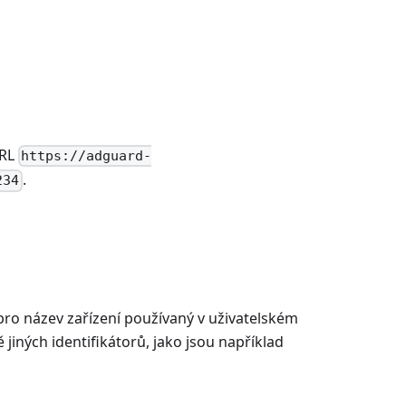
URL
https://adguard-
.
234
d pro název zařízení používaný v uživatelském
ě jiných identifikátorů, jako jsou například