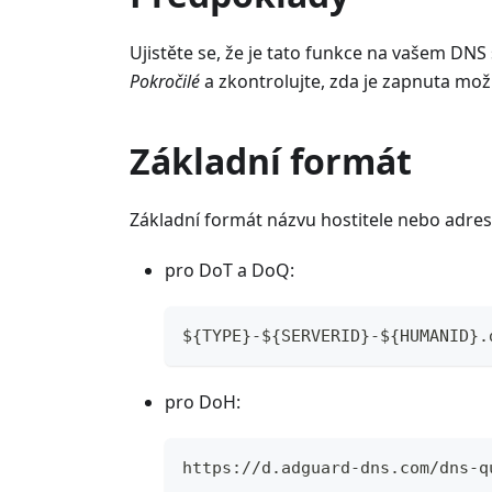
Ujistěte se, že je tato funkce na vašem DNS 
Pokročilé
a zkontrolujte, zda je zapnuta mo
Základní formát
Základní formát názvu hostitele nebo adres
pro DoT a DoQ:
${TYPE}-${SERVERID}-${HUMANID}.
pro DoH:
https://d.adguard-dns.com/dns-q