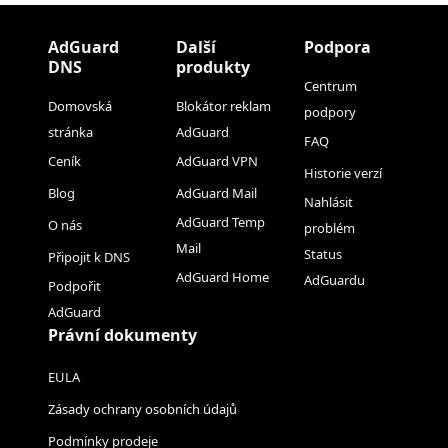
AdGuard
Další
Podpora
DNS
produkty
Centrum
Domovská
Blokátor reklam
podpory
stránka
AdGuard
FAQ
Ceník
AdGuard VPN
Historie verzí
Blog
AdGuard Mail
Nahlásit
AdGuard Temp
O nás
problém
Mail
Status
Připojit k DNS
AdGuard Home
AdGuardu
Podpořit
AdGuard
Právní dokumenty
EULA
Zásady ochrany osobních údajů
Podmínky prodeje