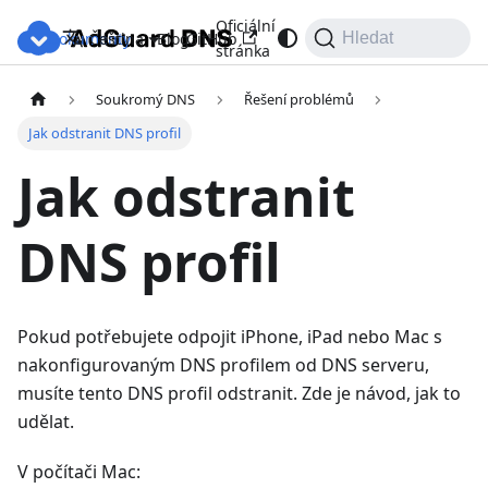
Oficiální
Dokumenty
Blog
GitHub
Čeština
Hledat
stránka
Soukromý DNS
Řešení problémů
Jak odstranit DNS profil
Jak odstranit
DNS profil
Pokud potřebujete odpojit iPhone, iPad nebo Mac s
nakonfigurovaným DNS profilem od DNS serveru,
musíte tento DNS profil odstranit. Zde je návod, jak to
udělat.
V počítači Mac: