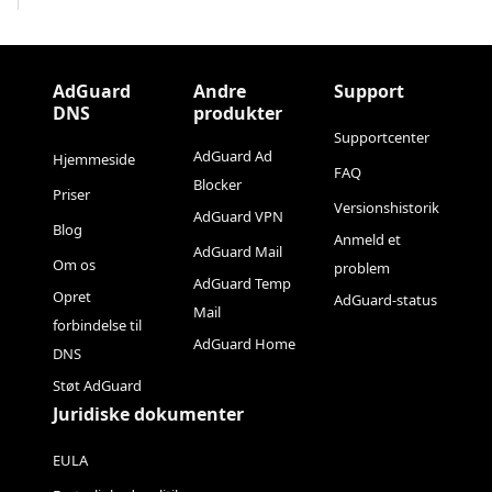
AdGuard
Andre
Support
DNS
produkter
Supportcenter
AdGuard Ad
Hjemmeside
FAQ
Blocker
Priser
Versionshistorik
AdGuard VPN
Blog
Anmeld et
AdGuard Mail
Om os
problem
AdGuard Temp
Opret
AdGuard-status
Mail
forbindelse til
AdGuard Home
DNS
Støt AdGuard
Juridiske dokumenter
EULA