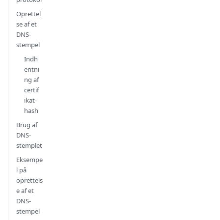
Oprettel
se af et
DNS-
stempel
Indh
entni
ng af
certif
ikat-
hash
Brug af
DNS-
stemplet
Eksempe
l på
oprettels
e af et
DNS-
stempel