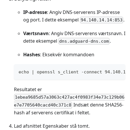
IP-adresse
: Angiv DNS-serverens IP-adresse
og port. I dette eksempel
.
94.140.14.14:853
Værtsnavn
: Angiv DNS-serverens værtsnavn. I
dette eksempel
.
dns.adguard-dns.com
Hashes
: Eksekvér kommandoen
echo | openssl s_client -connect 94.140.14
Resultatet er
1ebea9685d57a3063c427ac4f0983f34e73c129b06
Indsæt denne SHA256-
e7e7705640cacd40c371c8
hash af serverens certifikat i feltet.
Lad afsnittet Egenskaber stå tomt.