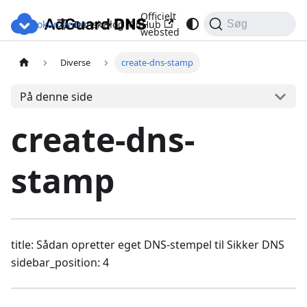
Officielt
Dokumenter
Blog
GitHub
Dansk
Søg
websted
Diverse
create-dns-stamp
På denne side
create-dns-
stamp
title: Sådan opretter eget DNS-stempel til Sikker DNS
sidebar_position: 4