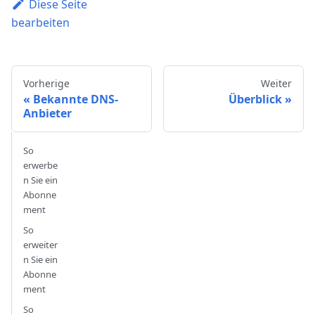
Diese Seite
bearbeiten
Vorherige
Weiter
Bekannte DNS-
Überblick
Anbieter
So
erwerbe
n Sie ein
Abonne
ment
So
erweiter
n Sie ein
Abonne
ment
So