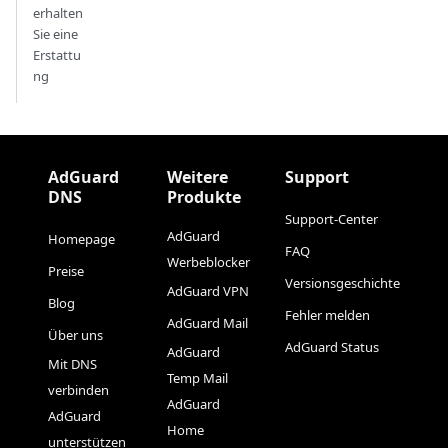
erhalten
Sie eine
Erstattu
ng
AdGuard
Weitere
Support
DNS
Produkte
Support-Center
AdGuard
Homepage
FAQ
Werbeblocker
Preise
Versionsgeschichte
AdGuard VPN
Blog
Fehler melden
AdGuard Mail
Über uns
AdGuard Status
AdGuard
Mit DNS
Temp Mail
verbinden
AdGuard
AdGuard
Home
unterstützen