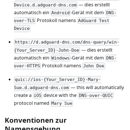
— dies erstellt
Device.d.adguard-dns.com
automatisch ein
-Gerät mit dem
Android
DNS-
Protokoll namens
over-TLS
AdGuard Test
Device
https://d.adguard-dns.com/dns-query/win-
— dies erstellt
{Your_Server_ID}-John-Doe
automatisch ein
-Gerät mit dem
Windows
DNS-
Protokoll namens
over-HTTPS
John Doe
quic://ios-{Your_Server_ID}-Mary-
— this will automatically
Sue.d.adguard-dns.com
create a
device with the
iOS
DNS-over-QUIC
protocol named
Mary Sue
Konventionen zur
Namensgebung