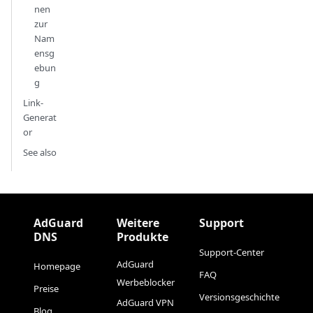
nen
zur
Nam
ensg
ebun
g
Link-
Generat
or
See also
AdGuard
Weitere
Support
DNS
Produkte
Support-Center
AdGuard
Homepage
FAQ
Werbeblocker
Preise
Versionsgeschichte
AdGuard VPN
Blog