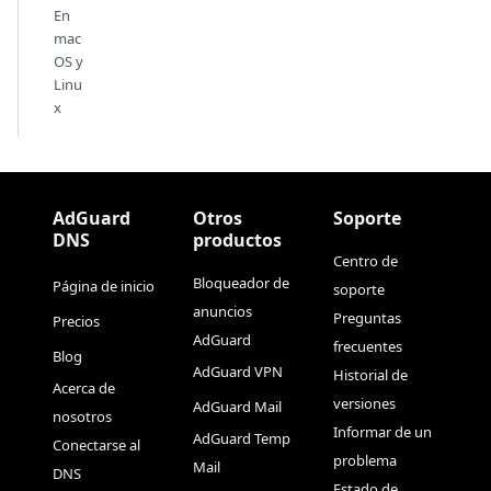
En
mac
OS y
Linu
x
AdGuard
Otros
Soporte
DNS
productos
Centro de
Bloqueador de
Página de inicio
soporte
anuncios
Preguntas
Precios
AdGuard
frecuentes
Blog
AdGuard VPN
Historial de
Acerca de
versiones
AdGuard Mail
nosotros
Informar de un
AdGuard Temp
Conectarse al
problema
Mail
DNS
Estado de