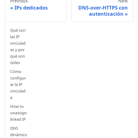
Previous
Next
IPs dedicados
DNS-over-HTTPS con
autenticación
Qué son
las IP
vinculad
as y por
qué son
útiles
Cómo
configur
ar la IP
vinculad
a
How to
unassign
linked IP
DNS
dinámico