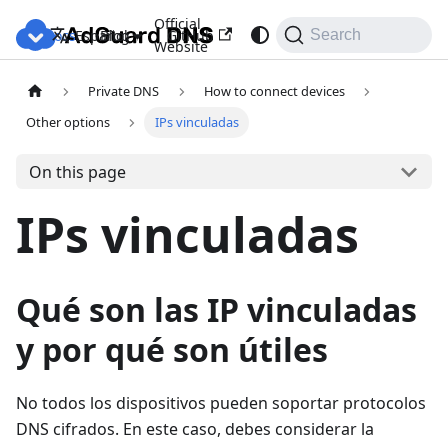
Official
Docs
Blog
GitHub
Español
Search
Website
Private DNS
How to connect devices
Other options
IPs vinculadas
On this page
IPs vinculadas
Qué son las IP vinculadas
y por qué son útiles
No todos los dispositivos pueden soportar protocolos
DNS cifrados. En este caso, debes considerar la