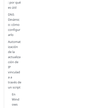
: por qué
es útil
DNS
Dinámic
o: cómo
configur
arlo
Automat
ización
de la
actualiza
ción de
IP
vinculad
a a
través de
un script
En
Wind
ows