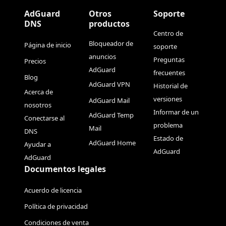
AdGuard
Otros
Soporte
DNS
productos
Centro de
Bloqueador de
Página de inicio
soporte
anuncios
Preguntas
Precios
AdGuard
frecuentes
Blog
AdGuard VPN
Historial de
Acerca de
versiones
AdGuard Mail
nosotros
Informar de un
AdGuard Temp
Conectarse al
problema
Mail
DNS
Estado de
AdGuard Home
Ayudar a
AdGuard
AdGuard
Documentos legales
Acuerdo de licencia
Política de privacidad
Condiciones de venta