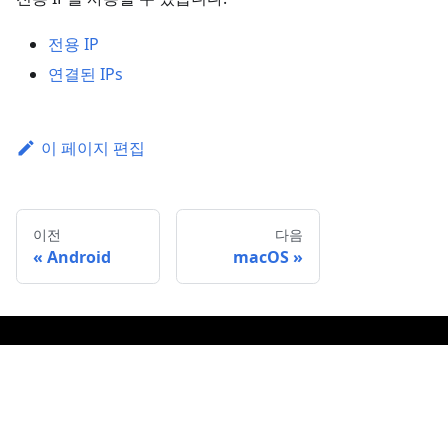
전용 IP
연결된 IPs
이 페이지 편집
이전
다음
Android
macOS
AdGuard
기타 제
고객 지
법률 문
DNS
품
원
서
AdGuard
고객 지원
최종 사용
홈페이지
광고 차단
센터
자 라이선