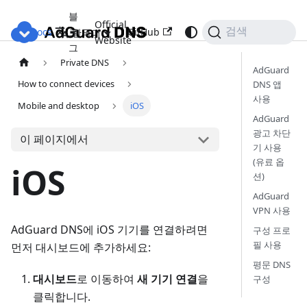
블
Official
Docs
로
GitHub
검색
한국어
Website
그
Private DNS
AdGuard
How to connect devices
DNS 앱
사용
Mobile and desktop
iOS
AdGuard
광고 차단
이 페이지에서
기 사용
(유료 옵
iOS
션)
AdGuard
VPN 사용
AdGuard DNS에 iOS 기기를 연결하려면
구성 프로
필 사용
먼저 대시보드에 추가하세요:
평문 DNS
대시보드
로 이동하여
새 기기 연결
을
구성
클릭합니다.