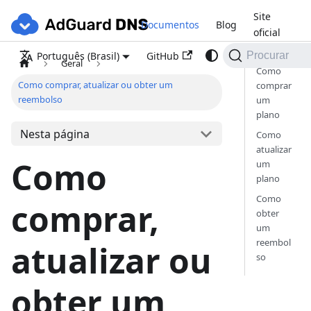
Site
Documentos
Blog
oficial
GitHub
Português (Brasil)
Procurar
Geral
Como
Como comprar, atualizar ou obter um
comprar
reembolso
um
plano
Nesta página
Como
atualizar
Como
um
plano
Como
comprar,
obter
um
reembol
atualizar ou
so
obter um