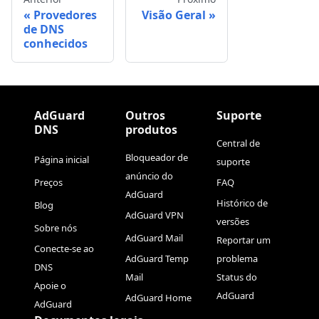
Provedores
Visão Geral
de DNS
conhecidos
AdGuard
Outros
Suporte
DNS
produtos
Central de
Bloqueador de
Página inicial
suporte
anúncio do
Preços
FAQ
AdGuard
Histórico de
Blog
AdGuard VPN
versões
Sobre nós
AdGuard Mail
Reportar um
Conecte-se ao
AdGuard Temp
problema
DNS
Mail
Status do
Apoie o
AdGuard
AdGuard Home
AdGuard