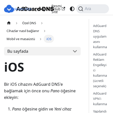
Resmi
Dokümanlar
Blog
GitHub
Türkçe
Ara
Site
Özel DNS
AdGuard
Cihazlar nasıl bağlanır
DNS
uygulam
Mobil ve masaüstü
iOS
asını
kullanma
Bu sayfada
AdGuard
Reklam
iOS
Engelleyi
ci
kullanma
(ücretli
Bir iOS cihazını AdGuard DNS'e
seçenek)
bağlamak için önce onu
Pano
öğesine
AdGuard
ekleyin:
VPN'i
kullanma
Pano
öğesine gidin ve
Yeni cihaz
Yapılandı