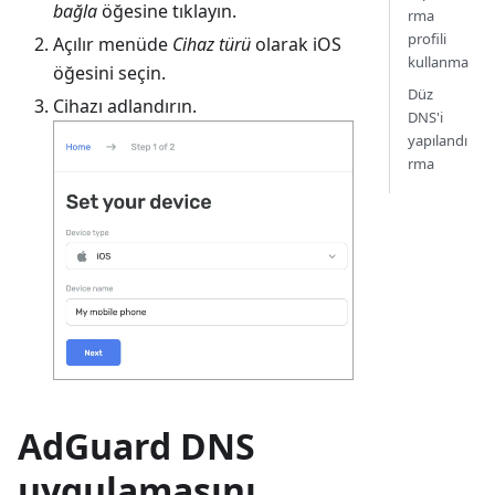
bağla
öğesine tıklayın.
rma
profili
Açılır menüde
Cihaz türü
olarak iOS
kullanma
öğesini seçin.
Düz
Cihazı adlandırın.
DNS'i
yapılandı
rma
AdGuard DNS
uygulamasını