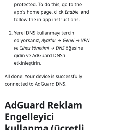
protected. To do this, go to the
app’s home page, click
Enable
, and
follow the in-app instructions.
Yerel DNS kullanmayı tercih
ediyorsanız,
Ayarlar
→
Genel
→
VPN
ve Cihaz Yönetimi
→
DNS
öğesine
gidin ve AdGuard DNS'i
etkinleştirin.
All done! Your device is successfully
connected to AdGuard DNS.
AdGuard Reklam
Engelleyici
kullanma (ücretli