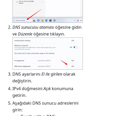
DNS sunucusu ataması
öğesine gidin
ve
Düzenle
öğesine tıklayın.
DNS ayarlarını
El ile girilen
olarak
değiştirin.
IPv4 düğmesini
Açık
konumuna
getirin.
Aşağıdaki DNS sunucu adreslerini
girin: