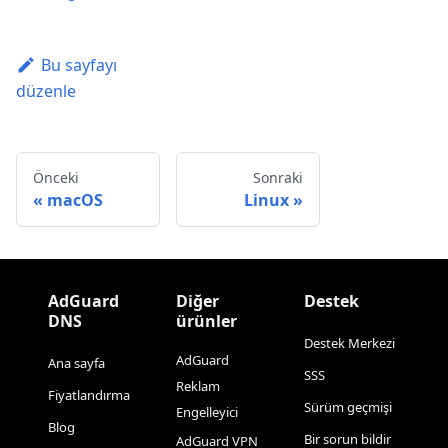
Bu sayfayı
düzenle
Önceki
Sonraki
macOS
Linux
AdGuard
Diğer
Destek
DNS
ürünler
Destek Merkezi
AdGuard
Ana sayfa
SSS
Reklam
Fiyatlandırma
Sürüm geçmişi
Engelleyici
Blog
Bir sorun bildir
AdGuard VPN