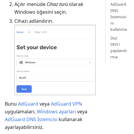
Açılır menüde
Cihaz türü
olarak
AdGuard
DNS
Windows öğesini seçin.
İstemcisi
Cihazı adlandırın.
ni
kullanma
Düz
DNS'i
yapılandı
rma
Bunu
AdGuard
veya
AdGuard VPN
uygulamaları,
Windows ayarları
veya
AdGuard DNS İstemcisi
kullanarak
ayarlayabilirsiniz.