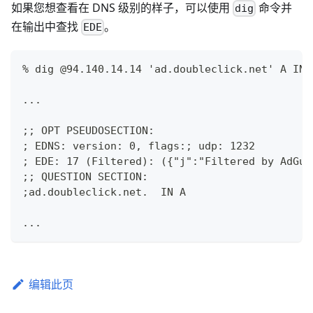
如果您想查看在 DNS 级别的样子，可以使用
命令并
dig
在输出中查找
。
EDE
% dig @94.140.14.14 'ad.doubleclick.net' A IN 
...
;; OPT PSEUDOSECTION:
; EDNS: version: 0, flags:; udp: 1232
; EDE: 17 (Filtered): ({"j":"Filtered by AdGua
;; QUESTION SECTION:
;ad.doubleclick.net.  IN A
...
编辑此页