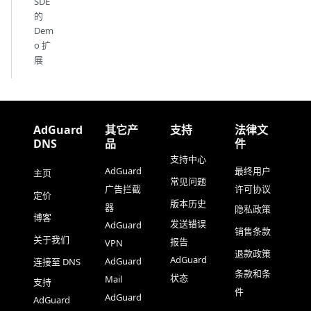
SDE
的
Dem
o 扩
展
AdGuard
其它产
支持
法律文
DNS
品
件
支持中心
AdGuard
最终用户
主页
常见问题
广告拦截
许可协议
定价
版本历史
器
隐私政策
博客
发送错误
AdGuard
销售条款
关于我们
报告
VPN
退款政策
AdGuard
AdGuard
连接至 DNS
条款和条
状态
Mail
支持
件
AdGuard
AdGuard