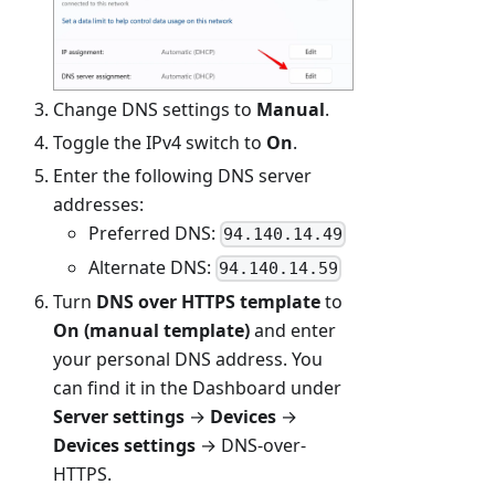
Change DNS settings to
Manual
.
Toggle the IPv4 switch to
On
.
Enter the following DNS server
addresses:
Preferred DNS:
94.140.14.49
Alternate DNS:
94.140.14.59
Turn
DNS over HTTPS template
to
On (manual template)
and enter
your personal DNS address. You
can find it in the Dashboard under
Server settings
→
Devices
→
Devices settings
→ DNS-over-
HTTPS.