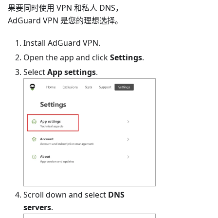
果要同时使用 VPN 和私人 DNS，
AdGuard VPN 是您的理想选择。
Install AdGuard VPN.
Open the app and click
Settings
.
Select
App settings
.
Scroll down and select
DNS
servers
.