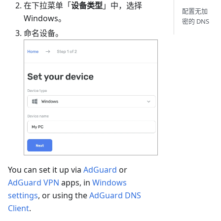
在下拉菜单「
设备类型
」中，选择
配置无加
Windows。
密的 DNS
命名设备。
You can set it up via
AdGuard
or
AdGuard VPN
apps, in
Windows
settings
, or using the
AdGuard DNS
Client
.