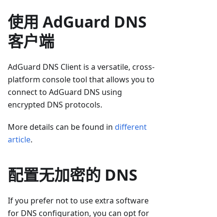
使用 AdGuard DNS
客户端
AdGuard DNS Client is a versatile, cross-
platform console tool that allows you to
connect to AdGuard DNS using
encrypted DNS protocols.
More details can be found in
different
article
.
配置无加密的 DNS
If you prefer not to use extra software
for DNS configuration, you can opt for