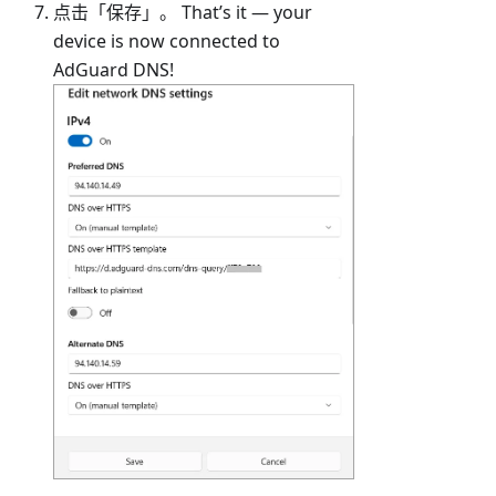
点击「保存」。 That’s it — your
device is now connected to
AdGuard DNS!