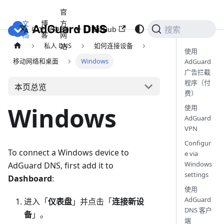
官
文
博
方
GitHub
中文（中国）
搜索
档
客
网
私人 DNS
如何连接设备
站
使用
移动网络和桌面
Windows
AdGuard
广告拦截
程序（付
本页总览
费）
Windows
使用
AdGuard
VPN
Configur
To connect a Windows device to
e via
Windows
AdGuard DNS, first add it to
settings
Dashboard
:
使用
AdGuard
进入「
仪表盘
」并点击「
连接新设
DNS 客户
备
」。
端