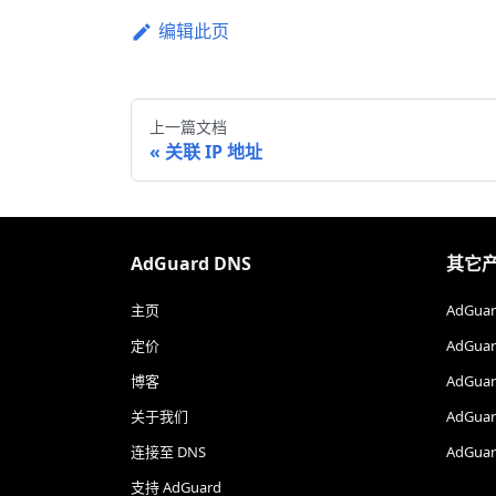
编辑此页
上一篇文档
关联 IP 地址
AdGuard DNS
其它
主页
AdGu
定价
AdGuar
博客
AdGuar
关于我们
AdGua
连接至 DNS
AdGua
支持 AdGuard