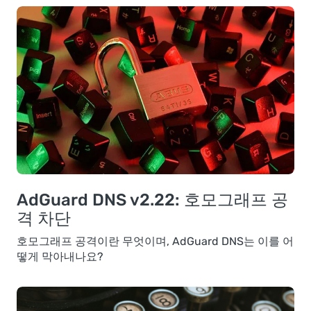
AdGuard DNS v2.22: 호모그래프 공
격 차단
호모그래프 공격이란 무엇이며, AdGuard DNS는 이를 어
떻게 막아내나요?