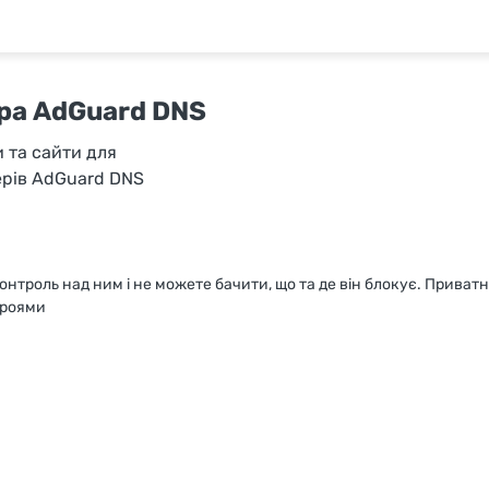
ера AdGuard DNS
 та сайти для
ерів AdGuard DNS
нтроль над ним і не можете бачити, що та де він блокує. Прива
троями