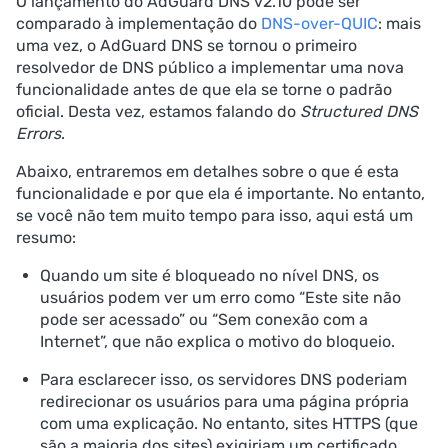
O lançamento do AdGuard DNS v2.10 pode ser
comparado à implementação do
DNS-over-QUIC
: mais
uma vez, o AdGuard DNS se tornou o primeiro
resolvedor de DNS público a implementar uma nova
funcionalidade antes de que ela se torne o padrão
oficial. Desta vez, estamos falando do
Structured DNS
Errors
.
Abaixo, entraremos em detalhes sobre o que é esta
funcionalidade e por que ela é importante. No entanto,
se você não tem muito tempo para isso, aqui está um
resumo:
Quando um site é bloqueado no nível DNS, os
usuários podem ver um erro como “Este site não
pode ser acessado” ou “Sem conexão com a
Internet”, que não explica o motivo do bloqueio.
Para esclarecer isso, os servidores DNS poderiam
redirecionar os usuários para uma página própria
com uma explicação. No entanto, sites HTTPS (que
são a maioria dos sites) exigiriam um certificado