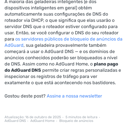
A maioria das geladeiras inteligentes (e dos
dispositivos inteligentes em geral) obtém
automaticamente suas configurações de DNS do
roteador via DHCP, o que significa que elas usarão o
servidor DNS que o roteador estiver configurado para
usar. Então, se você configurar o DNS do seu roteador
para
os servidores públicos de bloqueio de anúncios da
AdGuard
, sua geladeira provavelmente também
começará a usar o AdGuard DNS — e os domínios de
anúncios conhecidos poderão ser bloqueados a nível
de DNS. Assim como no AdGuard Home, o
plano pago
do AdGuard DNS
permite criar regras personalizadas e
inspecionar os registros de tráfego para ver
exatamente o que está acontecendo nos bastidores.
Gostou deste post?
Assine a nossa newsletter
Atualização: 16 de outubro de 2025
5 minutos de leitura
AdGuard DNS
AdGuard Home
Bloqueio de anúncios