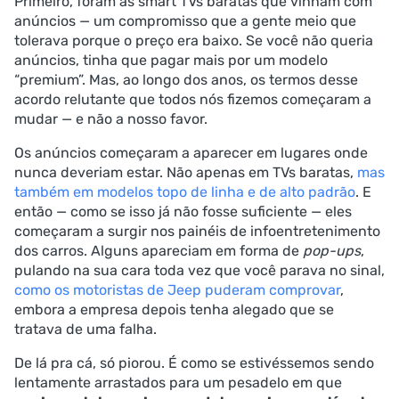
Primeiro, foram as smart TVs baratas que vinham com
anúncios — um compromisso que a gente meio que
tolerava porque o preço era baixo. Se você não queria
anúncios, tinha que pagar mais por um modelo
“premium”. Mas, ao longo dos anos, os termos desse
acordo relutante que todos nós fizemos começaram a
mudar — e não a nosso favor.
Os anúncios começaram a aparecer em lugares onde
nunca deveriam estar. Não apenas em TVs baratas,
mas
também em modelos topo de linha e de alto padrão
. E
então — como se isso já não fosse suficiente — eles
começaram a surgir nos painéis de infoentretenimento
dos carros. Alguns apareciam em forma de
pop-ups
,
pulando na sua cara toda vez que você parava no sinal,
como os motoristas de Jeep puderam comprovar
,
embora a empresa depois tenha alegado que se
tratava de uma falha.
De lá pra cá, só piorou. É como se estivéssemos sendo
lentamente arrastados para um pesadelo em que