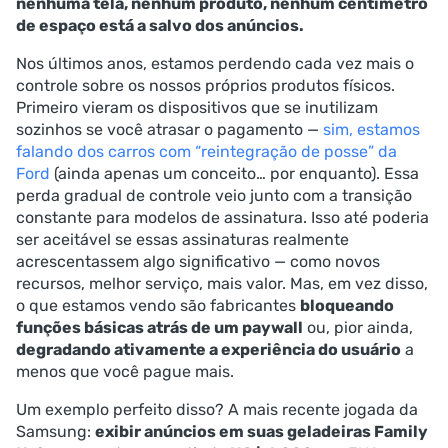
nenhuma tela, nenhum produto, nenhum centímetro
de espaço está a salvo dos anúncios.
Nos últimos anos, estamos perdendo cada vez mais o
controle sobre os nossos próprios produtos físicos.
Primeiro vieram os dispositivos que se inutilizam
sozinhos se você atrasar o pagamento —
sim, estamos
falando dos carros com “reintegração de posse” da
Ford
(ainda apenas um conceito… por enquanto). Essa
perda gradual de controle veio junto com a transição
constante para modelos de assinatura. Isso até poderia
ser aceitável se essas assinaturas realmente
acrescentassem algo significativo — como novos
recursos, melhor serviço, mais valor. Mas, em vez disso,
o que estamos vendo são fabricantes
bloqueando
funções básicas atrás de um paywall
ou, pior ainda,
degradando ativamente a experiência do usuário
a
menos que você pague mais.
Um exemplo perfeito disso? A mais recente jogada da
Samsung:
exibir anúncios em suas geladeiras Family