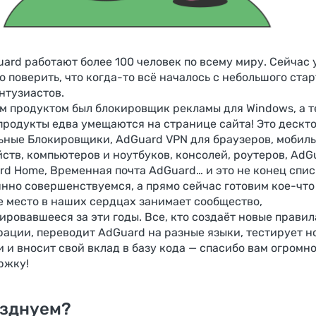
ard работают более 100 человек по всему миру. Сейчас
 поверить, что когда-то всё началось с небольшого стар
нтузиастов.
м продуктом был блокировщик рекламы для Windows, а т
продукты едва умещаются на странице сайта! Это дескт
ьные Блокировщики, AdGuard VPN для браузеров, мобил
ств, компьютеров и ноутбуков, консолей, роутеров, AdG
rd Home, Временная почта AdGuard… и это не конец спис
нно совершенствуемся, а прямо сейчас готовим кое-что
е место в наших сердцах занимает сообщество,
ровавшееся за эти годы. Все, кто создаёт новые правил
рации, переводит AdGuard на разные языки, тестирует н
 и вносит свой вклад в базу кода — спасибо вам огромно
ржку!
зднуем?