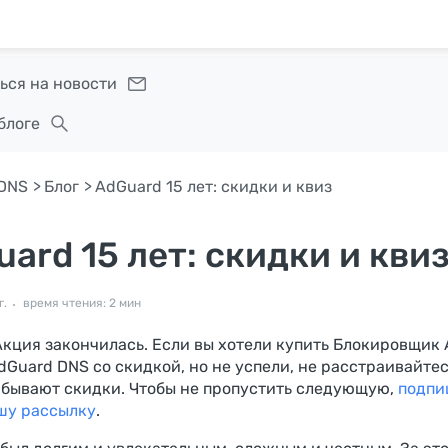
ься на новости
блоге
DNS
Блог
AdGuard 15 лет: скидки и квиз
ard 15 лет: скидки и кви
г.
время чтения: 2 мин
Акция закончилась. Если вы хотели купить Блокировщик
dGuard DNS со скидкой, но не успели, не расстраивайтес
 бывают скидки. Чтобы не пропустить следующую,
подпи
шу рассылку
.