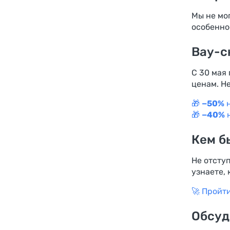
Мы не мо
особенно
Вау-с
С 30 мая
ценам. Не
🎁
−50%
н
🎁
−40%
н
Кем б
Не отступ
узнаете,
🚀 Пройт
Обсуд