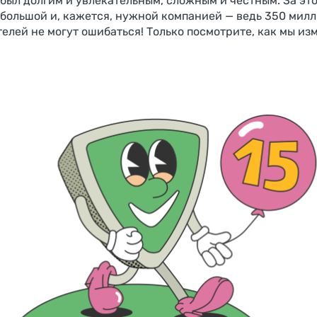
 был долгим и увлекательным, сложным и честным. За эт
 большой и, кажется, нужной компанией — ведь 350 мил
телей не могут ошибаться! Только посмотрите, как мы из