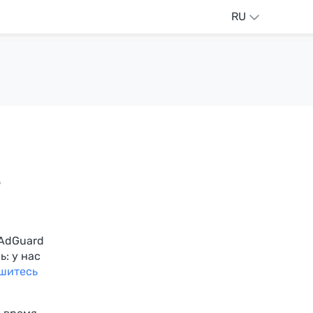
RU
з
 AdGuard
ь: у нас
шитесь