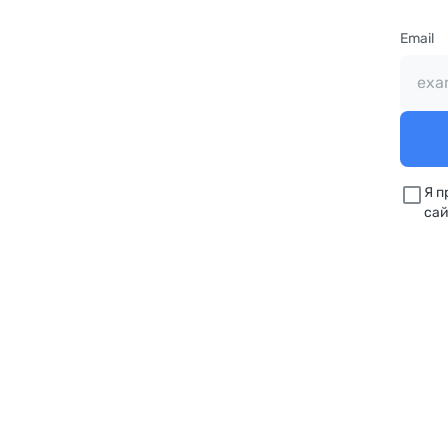
Email
Я 
сай