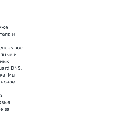
 уже
тапа и
еперь все
опные и
ьных
uard DNS,
ка! Мы
 новое.
а
овые
е за