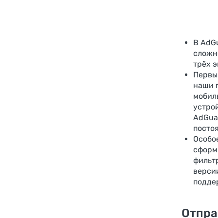
В AdGu
сложно
трёх э
Первы
наши 
мобил
устрой
AdGua
постоя
Особо
сформи
фильт
версии
подде
Отпра