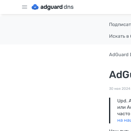
Подписат
Искать в 
AdGuard 
AdGu
30 мая 2024 
Upd. 
или A
часто
на на