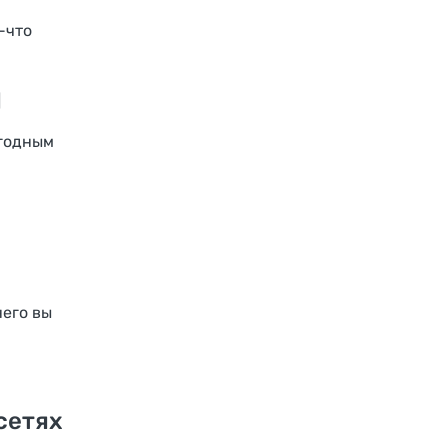
-что
d
ыгодным
него вы
сетях