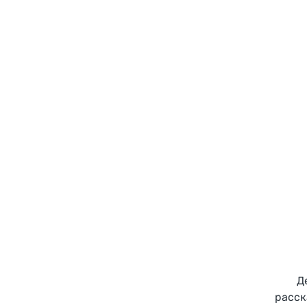
Д
расск