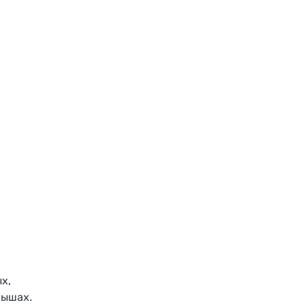
х,
рышах.