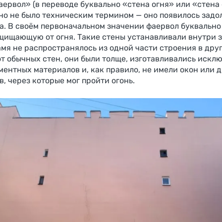
аервол» (в переводе буквально «стена огня» или «стена 
но не было техническим термином — оно появилось задо
а. В своём первоначальном значении фаервол буквально
ащищающую от огня. Такие стены устанавливали внутри 
амя не распространялось из одной части строения в друг
от обычных стен, они были толще, изготавливались искл
ментных материалов и, как правило, не имели окон или 
, через которые мог пройти огонь.