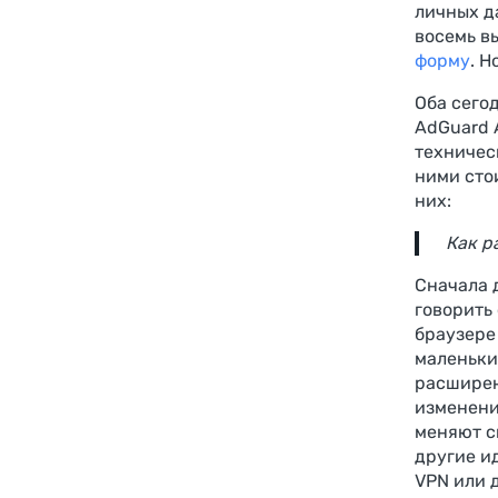
личных д
восемь в
форму
. 
Оба сего
AdGuard 
техничес
ними сто
них:
Как р
Сначала 
говорить
браузере
маленьки
расширен
изменени
меняют с
другие и
VPN или 