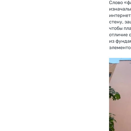
Слово «ф
изначаль
интернет
стену, з
чтобы пл
отличие 
из фунда
элементов