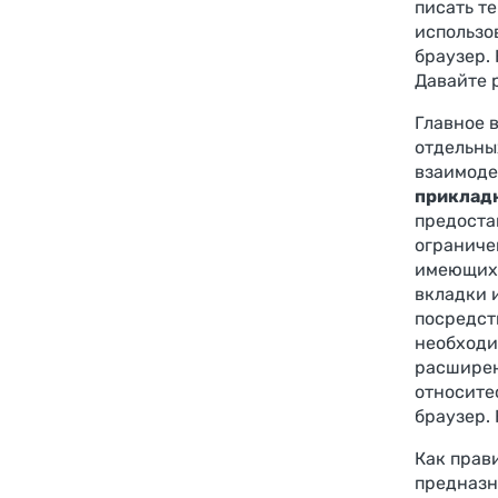
писать т
использов
браузер. 
Давайте 
Главное 
отдельных
взаимоде
приклад
предоста
ограниче
имеющихс
вкладки 
посредст
необходи
расширен
относите
браузер. 
Как прав
предназн