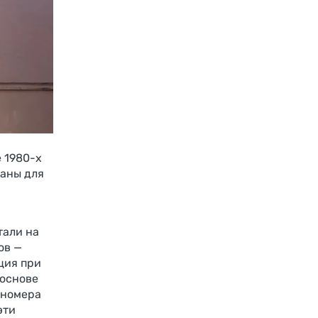
 1980-х
таны для
тали на
ов —
ция при
 основе
 номера
эти