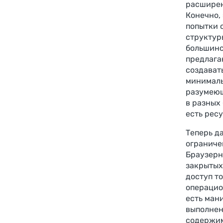
расширени
Конечно,
попытки 
структур
большинст
предлага
создават
минималь
разумеющ
в разных
есть ресу
Теперь д
ограниче
Браузерн
закрытых
доступ т
операцио
есть ман
выполнен
содержим