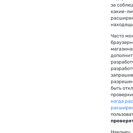
за соблю
какие-ли
расширен
находящи
Часто мо
браузерн
магазина
дополнит
разработ
разработ
запрашив
разрешен
быть откл
проверки
когда ра
расширен
пользова
проверят
Наконец,