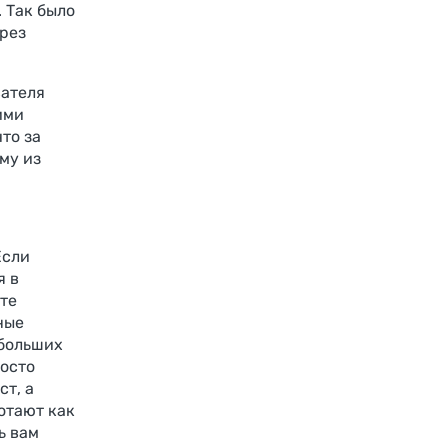
 Так было
ерез
вателя
ими
то за
му из
Если
я в
те
ные
ебольших
росто
т, а
отают как
ь вам