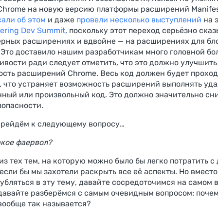
Chrome на новую версию платформы расширений Manifes
сали об этом
и даже
провели несколько выступлений
на 
tering Dev Summit
, поскольку этот переход серьёзно ска
ерных расширениях и вдвойне — на расширениях для бл
 Это доставило нашим разработчикам много головной бол
ивости ради следует отметить, что это должно улучшить
ость расширений Chrome. Весь код должен будет проход
, что устраняет возможность расширений выполнять уд
ный или произвольный код. Это должно значительно сн
зопасности.
ерейдём к следующему вопросу…
акое фаервол?
из тех тем, на которую можно было бы легко потратить с
если бы мы захотели раскрыть все её аспекты. Но вместо 
лубляться в эту тему, давайте сосредоточимся на самом 
давайте разберёмся с самым очевидным вопросом: поче
вообще так называется?