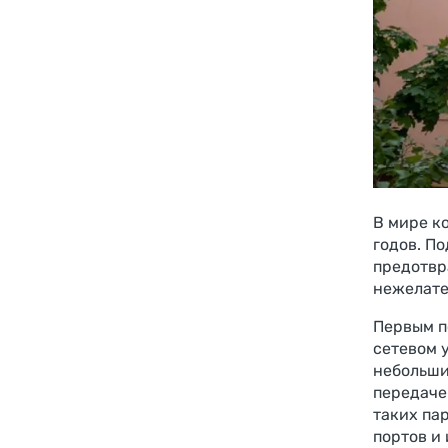
В мире к
годов. П
предотвр
нежелате
Первым п
сетевом 
небольши
передаче
таких па
портов и