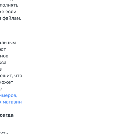
полнять
же если
и файлам,
альным
яют
нное
сса
е
ешит, что
может
е
имеров,
к магазин
сегда
нуть