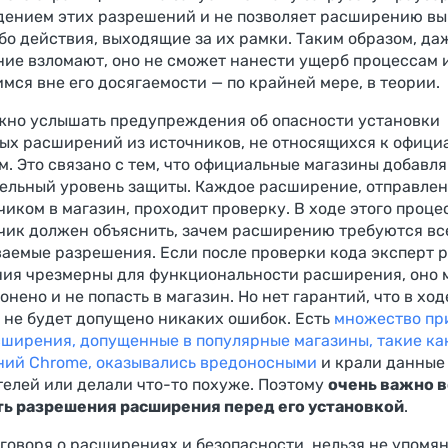
дением этих разрешений и не позволяет расширению вы
бо действия, выходящие за их рамки. Таким образом, да
ие взломают, оно не сможет нанести ущерб процессам 
мся вне его досягаемости — по крайней мере, в теории.
жно услышать предупреждения об опасности установки
ых расширений из источников, не относящихся к офици
м. Это связано с тем, что официальные магазины добавл
ельный уровень защиты. Каждое расширение, отправле
чиком в магазин, проходит проверку. В ходе этого проце
чик должен объяснить, зачем расширению требуются вс
аемые разрешения. Если после проверки кода эксперт р
ия чрезмерны для функциональности расширения, оно 
онено и не попасть в магазин. Но нет гарантий, что в ход
 не будет допущено никаких ошибок. Есть
множество пр
сширения, допущенные в популярные магазины, такие ка
ий Chrome, оказывались вредоносными
и крали данные
телей или делали что-то похуже. Поэтому
очень важно в
ь разрешения расширения перед его установкой
.
 говоря о расширениях и безопасности, нельзя не упомя