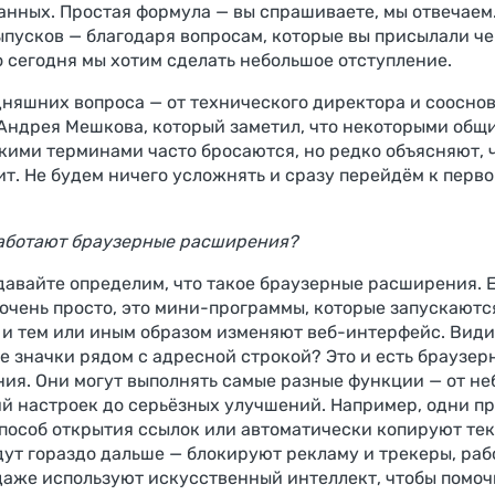
анных. Простая формула — вы спрашиваете, мы отвечаем.
ыпусков — благодаря вопросам, которые вы присылали ч
Но сегодня мы хотим сделать небольшое отступление.
дняшних вопроса — от технического директора и соосно
Андрея Мешкова, который заметил, что некоторыми общ
кими терминами часто бросаются, но редко объясняют, ч
ит. Не будем ничего усложнять и сразу перейдём к перво
аботают браузерные расширения?
давайте определим, что такое браузерные расширения. 
 очень просто, это мини-программы, которые запускаютс
 и тем или иным образом изменяют веб-интерфейс. Види
е значки рядом с адресной строкой? Это и есть браузер
ия. Они могут выполнять самые разные функции — от н
й настроек до серьёзных улучшений. Например, одни п
пособ открытия ссылок или автоматически копируют текс
дут гораздо дальше — блокируют рекламу и трекеры, раб
даже используют искусственный интеллект, чтобы помоч