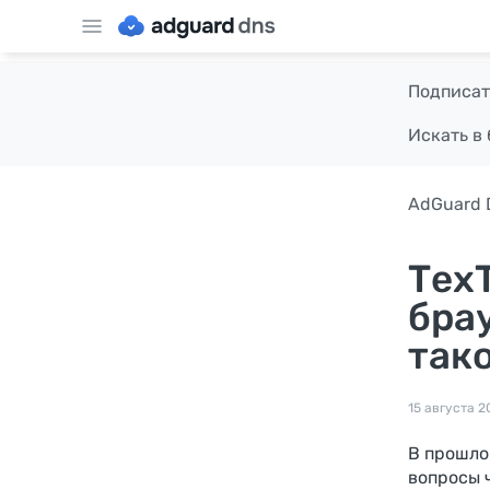
Подписат
Искать в 
AdGuard 
ТехТ
бра
так
15 августа 20
В прошло
вопросы 