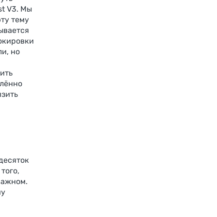
t V3. Мы
эту тему
зывается
окировки
и, но
ить
алённо
изить
 десяток
того,
важном.
му