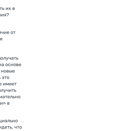
ть их в
ния?
ичие от
ве
получать
на основе
 новые
 это
е имеет
олучить
имательно
и» в
ециально
деть, что