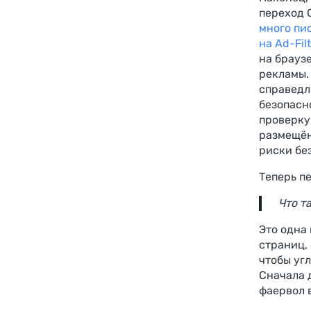
переход 
много пи
на Ad-Fil
на брауз
рекламы.
справедл
безопасн
проверку
размещён
риски бе
Теперь п
Что т
Это одна 
страниц, 
чтобы уг
Сначала 
фаервол 