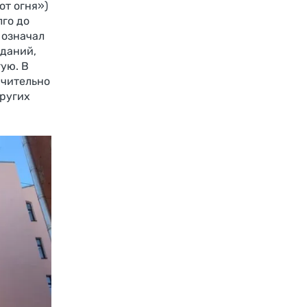
от огня»)
лго до
 означал
зданий,
ую. В
ючительно
других