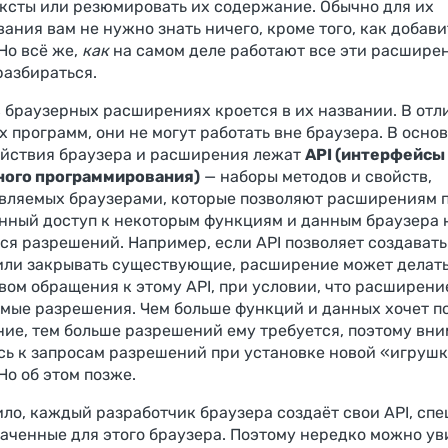
ексты или резюмировать их содержание. Обычно для их
ания вам не нужно знать ничего, кроме того, как добави
Но всё же,
как
на самом деле работают все эти расшире
разбираться.
в браузерных расширениях кроется в их названии. В отл
 программ, они не могут работать вне браузера. В осно
йствия браузера и расширения лежат
API (интерфейсы
ного программирования)
— наборы методов и свойств,
вляемых браузерами, которые позволяют расширениям 
нный доступ к некоторым функциям и данным браузера 
я разрешений. Например, если API позволяет создавать
или закрывать существующие, расширение может делать
вом обращения к этому API, при условии, что расширени
мые разрешения. Чем больше функций и данных хочет п
ие, тем больше разрешений ему требуется, поэтому вн
сь к запросам разрешений при установке новой «игрушк
Но об этом позже.
ило, каждый разработчик браузера создаёт свои API, сп
аченные для этого браузера. Поэтому нередко можно уви