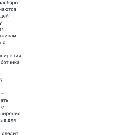
наоборот.
имаются
бщей
у
ri,
отчикам
х с
сширения
аботчика
б
—
чать
 с
сширения
мые для
р следит