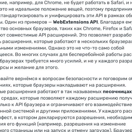
е, например, для Chrome, не будет работать в Safari, и 
 это не идеальное положение вещей, поэтому предприн
стандартизировать и унифицировать эти API в рамках о
ы. Один из примеров —
WebExtensions API
. Благодаря ем
во основных браузеров, таких как Chrome, Firefox и Safa
ют совместимые API расширений. Это позволяет разраб
ь расширения, которые работают в нескольких браузера
ными изменениями. Однако это не что-то само собой
ееся. Во многих случаях для бесперебойной работы ра
 браузерах требуется много усилий, и не у каждого разр
рсы и желание для этого.
авайте вернёмся к вопросам безопасности и поговорим о
ниях, которые браузеры накладывают на расширения.
ые расширения работают в так называемых
песочницах
 средах, которые позволяют каждому расширению полу
олько к API браузера и ограничивают его взаимодействие
нной системой и другими приложениями. У каждого ра
ифест, в котором декларируются разрешения, необходи
ия его функций (например, разрешения на изменение
ого страницы или на запуск и отмену загрузок). Браузе