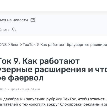
ься на новости
блоге
DNS
Блог
ок 9. Как работают
узерные расширения и чт
ое фаервол
25 г.
время чтения: 13 мин
м декабре мы запустили рубрику ТехТок, чтобы отвечать
читателей о технологиях вокруг блокировки рекламы и 