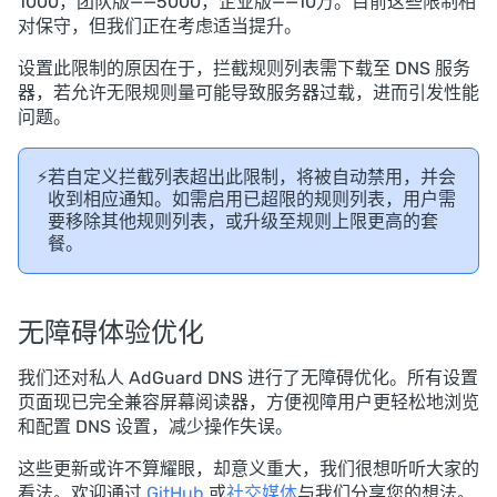
1000，团队版——5000，企业版——10万。目前这些限制相
对保守，但我们正在考虑适当提升。
设置此限制的原因在于，拦截规则列表需下载至 DNS 服务
器，若允许无限规则量可能导致服务器过载，进而引发性能
问题。
⚡
若自定义拦截列表超出此限制，将被自动禁用，并会
收到相应通知。如需启用已超限的规则列表，用户需
要移除其他规则列表，或升级至规则上限更高的套
餐。
无障碍体验优化
我们还对私人 AdGuard DNS 进行了无障碍优化。所有设置
页面现已完全兼容屏幕阅读器，方便视障用户更轻松地浏览
和配置 DNS 设置，减少操作失误。
这些更新或许不算耀眼，却意义重大，我们很想听听大家的
看法。欢迎通过
GitHub
或
社交媒体
与我们分享您的想法。