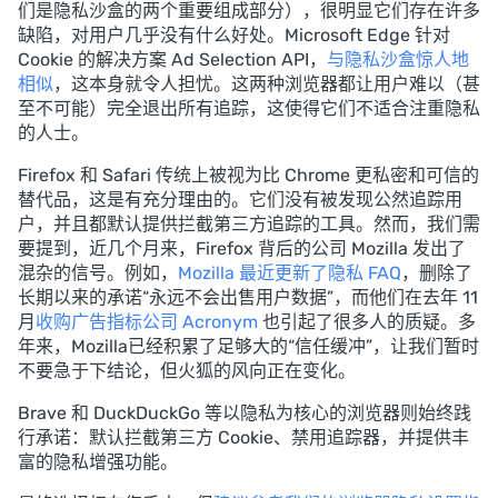
们是隐私沙盒的两个重要组成部分），很明显它们存在许多
缺陷，对用户几乎没有什么好处。Microsoft Edge 针对
Cookie 的解决方案 Ad Selection API，
与隐私沙盒惊人地
相似
，这本身就令人担忧。这两种浏览器都让用户难以（甚
至不可能）完全退出所有追踪，这使得它们不适合注重隐私
的人士。
Firefox 和 Safari 传统上被视为比 Chrome 更私密和可信的
替代品，这是有充分理由的。它们没有被发现公然追踪用
户，并且都默认提供拦截第三方追踪的工具。然而，我们需
要提到，近几个月来，Firefox 背后的公司 Mozilla 发出了
混杂的信号。例如，
Mozilla 最近更新了隐私 FAQ
，删除了
长期以来的承诺“永远不会出售用户数据”，而他们在去年 11
月
收购广告指标公司 Acronym
也引起了很多人的质疑。多
年来，Mozilla已经积累了足够大的“信任缓冲”，让我们暂时
不要急于下结论，但火狐的风向正在变化。
Brave 和 DuckDuckGo 等以隐私为核心的浏览器则始终践
行承诺：默认拦截第三方 Cookie、禁用追踪器，并提供丰
富的隐私增强功能。