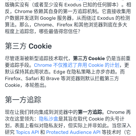
版确实没有（或者至少没有 Exodus 已知的任何脚本）。相
反，Chrome 依赖其自身的第一方追踪机制。它直接收集用
户数据并发送到 Google 服务器，从而绕过 Exodus 的检测
算法。那么，Chrome、Firefox 和其他浏览器到底在多大
程度上追踪您，哪些最值得您信任？
第三方 Cookie
尽管逐渐被新型追踪技术取代，
第三方 Cookie
仍是当前重
要追踪手段。
Chrome 不仅推迟了弃用 Cookie 的计划
，更
默认保持其启用状态。Edge 在隐私策略上亦步亦趋。而
Firefox、Safari 和 Brave 等浏览器则默认拦截第三方
Cookie，本轮胜出。
第一方追踪
现在让我们转向集成到浏览器中的
第一方追踪
。Chrome 再
次在这里领先：
隐私沙盒
是其旨在取代 Cookie 的头号计
划，表面上看似对隐私友好，但实际上并非如此。当您深入
研究
Topics API
和
Protected Audience API
等技术时（它