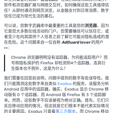
软件和浏览器扩展与网络交互时，如何确保这些工具值得信
任？从即时通讯到网页浏览，从金融支付到日常消费，数字
信任已成为现代生活的基石。
可以说，您数字武器库中最重要的工具是您的
浏览器
，因为
它是您大多数在线活动的门户。您需要确信可以信任它，或
者至少在向其提供个人信息之前了解它可能对隐私造成的潜
在危险。这个问题来自一位自称
AdGuard lover
的用户
👀：
Chrome 浏览器明明没有追踪器，为何能追踪用户？而
号称隐私保护的 Firefox 却检测到4个追踪器，连其衍
生版本也不例外，这是为什么？
我们需要在回答前说明，问题中提到的数字有些误导性。我
们只能猜测这些数字来自类似
Exodus
的服务，该服务分析
Android 应用中的追踪器。确实，Exodus 显示 Chrome 移
动版有 0 个追踪器，而 Android 版 Firefox 有 3 个追踪脚
本。然而，这些数字不应该被视为绝对正确。首先，它们只
反应移动应用的情况，但这就是它们根本不能代表实际情况
的主要原因。Exodus 只查看
第三方脚本
，而 Chrome 移动