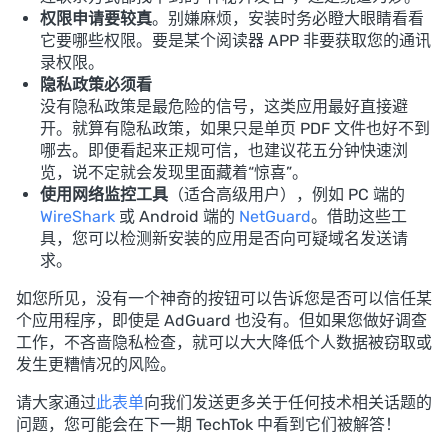
权限申请要较真
。别嫌麻烦，安装时务必瞪大眼睛看看
它要哪些权限。要是某个阅读器 APP 非要获取您的通讯
录权限。
隐私政策必须看
没有隐私政策是最危险的信号，这类应用最好直接避
开。就算有隐私政策，如果只是单页 PDF 文件也好不到
哪去。即便看起来正规可信，也建议花五分钟快速浏
览，说不定就会发现里面藏着“惊喜”。
使用网络监控工具
（适合高级用户），例如 PC 端的
WireShark
或 Android 端的
NetGuard
。借助这些工
具，您可以检测新安装的应用是否向可疑域名发送请
求。
如您所见，没有一个神奇的按钮可以告诉您是否可以信任某
个应用程序，即使是 AdGuard 也没有。但如果您做好调查
工作，不吝啬隐私检查，就可以大大降低个人数据被窃取或
发生更糟情况的风险。
请大家通过
此表单
向我们发送更多关于任何技术相关话题的
问题，您可能会在下一期 TechTok 中看到它们被解答！