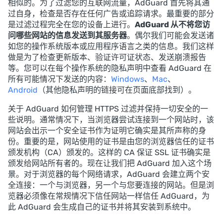
相似的。为了过滤您的互联网流量，AdGuard 首先将其通
过自身，检查是否存在任何广告或追踪请求。最重要的部分
是过滤过程完全在您的设备上进行。
AdGuard 从不将您访
问哪些网站的信息发送到其服务器
。偶尔我们可能会发送诸
如您的操作系统版本或应用程序语言之类的信息。我们这样
做是为了检查更新版本、验证许可证状态、发送崩溃报告
等。您可以在每个操作系统的隐私声明中查看 AdGuard 在
所有可能情况下发送的内容：
Windows
、
Mac
、
Android
（其他隐私声明的链接可在页面底部找到）。
关于 AdGuard 如何管理 HTTPS 过滤并保持一切安全的一
些说明。通常情况下，当浏览器尝试连接到一个网站时，该
网站会出示一个安全证书作为证明它确实是其所声称的身
份。重要的是，网站使用的证书是由您的浏览器信任的证书
颁发机构（CA）颁发的。这样的 CA 保证 SSL 证书确实是
颁发给网站所有者的。现在让我们把 AdGuard 加入这个场
景。对于浏览器的每个网络请求，AdGuard 会建立两个安
全连接：一个与浏览器，另一个与您要连接的网站。但是浏
览器必须像在常规情况下信任网站一样信任 AdGuard，为
此 AdGuard 会生成自己的证书并将其安装到系统中。