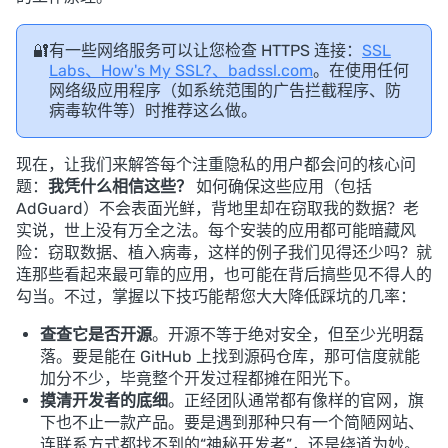
🔐
有一些网络服务可以让您检查 HTTPS 连接：
SSL
Labs、How's My SSL?、badssl.com
。在使用任何
网络级应用程序（如系统范围的广告拦截程序、防
病毒软件等）时推荐这么做。
现在，让我们来解答每个注重隐私的用户都会问的核心问
题：
我凭什么相信这些？
如何确保这些应用（包括
AdGuard）不会表面光鲜，背地里却在窃取我的数据？老
实说，世上没有万全之法。每个安装的应用都可能暗藏风
险：窃取数据、植入病毒，这样的例子我们见得还少吗？就
连那些看起来最可靠的应用，也可能在背后搞些见不得人的
勾当。不过，掌握以下技巧能帮您大大降低踩坑的几率：
查查它是否开源
。开源不等于绝对安全，但至少光明磊
落。要是能在 GitHub 上找到源码仓库，那可信度就能
加分不少，毕竟整个开发过程都摊在阳光下。
摸清开发者的底细
。正经团队通常都有像样的官网，旗
下也不止一款产品。要是遇到那种只有一个简陋网站、
连联系方式都找不到的“神秘开发者”，还是绕道为妙。