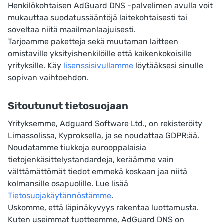
Henkilökohtaisen AdGuard DNS -palvelimen avulla voit
mukauttaa suodatussääntöjä laitekohtaisesti tai
soveltaa niitä maailmanlaajuisesti.
Tarjoamme paketteja sekä muutaman laitteen
omistaville yksityishenkilöille että kaikenkokoisille
yrityksille. Käy
lisenssisivullamme
löytääksesi sinulle
sopivan vaihtoehdon.
Sitoutunut tietosuojaan
Yrityksemme, Adguard Software Ltd., on rekisteröity
Limassolissa, Kyproksella, ja se noudattaa GDPR:ää.
Noudatamme tiukkoja eurooppalaisia
tietojenkäsittelystandardeja, keräämme vain
välttämättömät tiedot emmekä koskaan jaa niitä
kolmansille osapuolille. Lue lisää
Tietosuojakäytännöstämme
.
Uskomme, että läpinäkyvyys rakentaa luottamusta.
Kuten useimmat tuotteemme, AdGuard DNS on