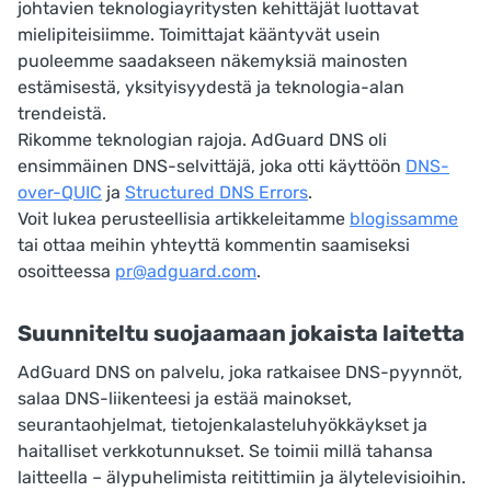
johtavien teknologiayritysten kehittäjät luottavat
mielipiteisiimme. Toimittajat kääntyvät usein
puoleemme saadakseen näkemyksiä mainosten
estämisestä, yksityisyydestä ja teknologia-alan
trendeistä.
Rikomme teknologian rajoja. AdGuard DNS oli
ensimmäinen DNS-selvittäjä, joka otti käyttöön
DNS-
over-QUIC
ja
Structured DNS Errors
.
Voit lukea perusteellisia artikkeleitamme
blogissamme
tai ottaa meihin yhteyttä kommentin saamiseksi
osoitteessa
pr@adguard.com
.
Suunniteltu suojaamaan jokaista laitetta
AdGuard DNS on palvelu, joka ratkaisee DNS-pyynnöt,
salaa DNS-liikenteesi ja estää mainokset,
seurantaohjelmat, tietojenkalasteluhyökkäykset ja
haitalliset verkkotunnukset. Se toimii millä tahansa
laitteella – älypuhelimista reitittimiin ja älytelevisioihin.