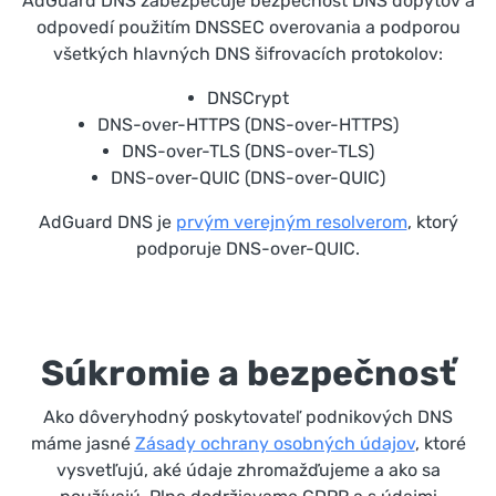
AdGuard DNS zabezpečuje bezpečnosť DNS dopytov a
odpovedí použitím DNSSEC overovania a podporou
všetkých hlavných DNS šifrovacích protokolov:
DNSCrypt
DNS-over-HTTPS (DNS-over-HTTPS)
DNS-over-TLS (DNS-over-TLS)
DNS-over-QUIC (DNS-over-QUIC)
AdGuard DNS je
prvým verejným resolverom
, ktorý
podporuje DNS-over-QUIC.
Súkromie a bezpečnosť
Ako dôveryhodný poskytovateľ podnikových DNS
máme jasné
Zásady ochrany osobných údajov
, ktoré
vysvetľujú, aké údaje zhromažďujeme a ako sa