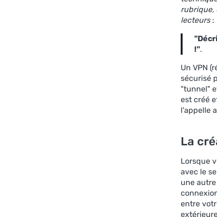
rubrique,
lecteurs
:
"Décr
!"
.
Un VPN (r
sécurisé 
"tunnel" e
est créé e
l'appelle a
La cré
Lorsque v
avec le se
une autre
connexion
entre votr
extérieure