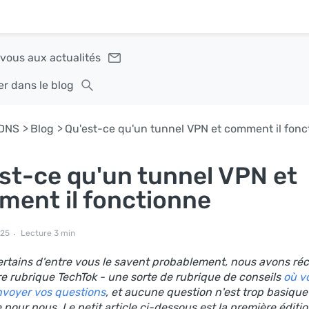
ous aux actualités
r dans le blog
DNS
Blog
Qu'est-ce qu'un tunnel VPN et comment il fonc
st-ce qu'un tunnel VPN et
ent il fonctionne
025
Lecture 3 min
tains d'entre vous le savent probablement, nous avons r
re rubrique TechTok - une sorte de rubrique de conseils
où v
voyer vos questions
, et aucune question n'est trop basique
pour nous. Le petit article ci-dessous est la première éditi