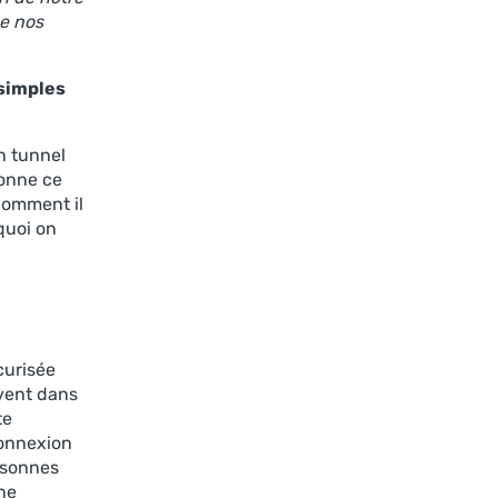
de nos
 simples
n tunnel
ionne ce
 comment il
rquoi on
curisée
uvent dans
te
connexion
ersonnes
 ne