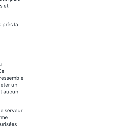
s et
 près la
u
Ce
 ressemble
jeter un
ont aucun
le serveur
orme
curisées