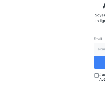
Soyez 
en lig
Email
J'a
AdG