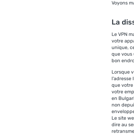
Voyons ma
La dis
Le VPN ma
votre appa
unique, c
que vous 
bon endro
Lorsque vo
l'adresse
que votre
votre emp
en Bulgar
non depui
enveloppe
Le site we
dire au s
retransmet