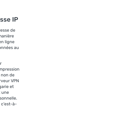
esse IP
resse de
 manière
en ligne
données au
r
impression
t non de
erveur VPN
arie et
t une
sonnelle.
 c'est-à-