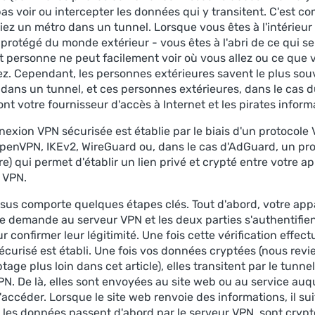
s voir ou intercepter les données qui y transitent. C'est c
ez un métro dans un tunnel. Lorsque vous êtes à l'intérieur 
 protégé du monde extérieur - vous êtes à l'abri de ce qui s
et personne ne peut facilement voir où vous allez ou ce que 
ez. Cependant, les personnes extérieures savent le plus so
 dans un tunnel, et ces personnes extérieures, dans le cas 
nt votre fournisseur d'accès à Internet et les pirates inform
nexion VPN sécurisée est établie par le biais d'un protocole
enVPN, IKEv2, WireGuard ou, dans le cas d'AdGuard, un pro
re) qui permet d'établir un lien privé et crypté entre votre ap
r VPN.
sus comporte quelques étapes clés. Tout d'abord, votre appa
e demande au serveur VPN et les deux parties s'authentifien
ur confirmer leur légitimité. Une fois cette vérification effec
sécurisé est établi. Une fois vos données cryptées (nous rev
ptage plus loin dans cet article), elles transitent par le tunne
PN. De là, elles sont envoyées au site web ou au service auq
accéder. Lorsque le site web renvoie des informations, il su
 : les données passent d'abord par le serveur VPN, sont crypt