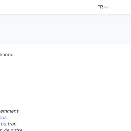
FR
tionne
écemment
ous
 ou trop
on de notre