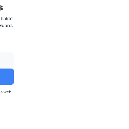
s
tialité
dGuard,
es web