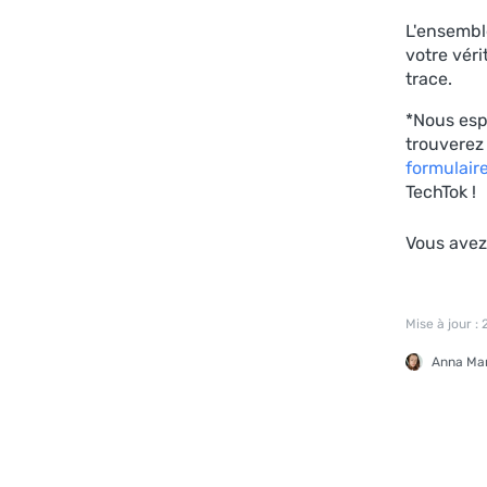
L'ensembl
votre vér
trace.
*Nous esp
trouverez
formulair
TechTok !
Vous avez 
Mise à jour : 
Anna Ma