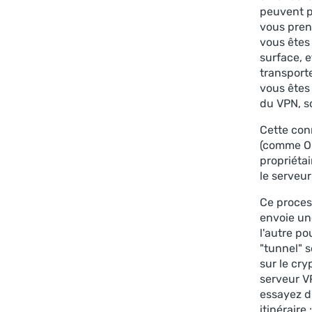
peuvent pa
vous preni
vous êtes
surface, 
transport
vous êtes
du VPN, so
Cette con
(comme Op
propriétai
le serveu
Ce proces
envoie un
l'autre po
"tunnel" 
sur le cry
serveur V
essayez d'
itinéraire