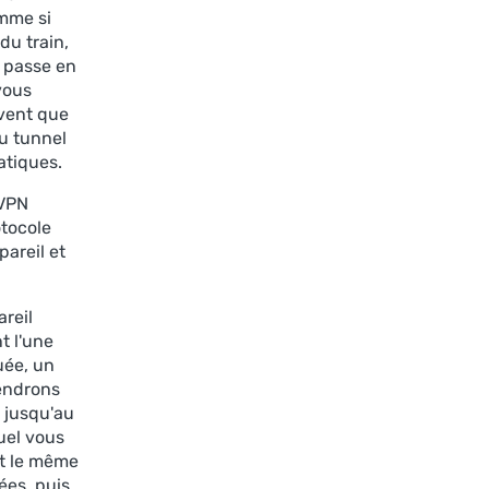
omme si
du train,
e passe en
vous
uvent que
du tunnel
atiques.
 VPN
tocole
pareil et
reil
t l'une
tuée, un
iendrons
l jusqu'au
uel vous
it le même
ées, puis