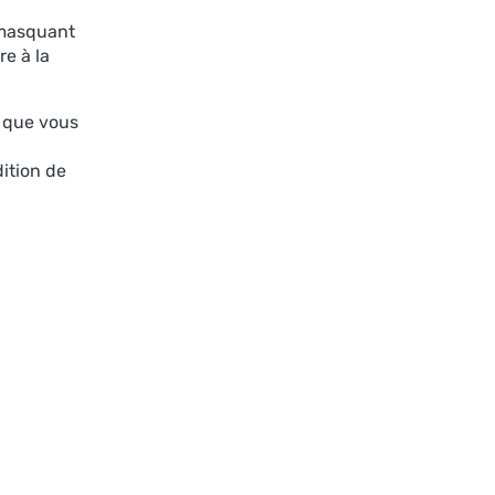
 masquant
e à la
t que vous
dition de