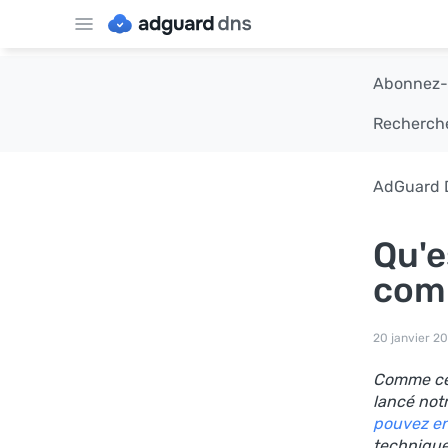
Abonnez-v
Recherche
AdGuard 
Qu'e
comm
20 janvier 2
Comme cer
lancé not
pouvez en
technique 