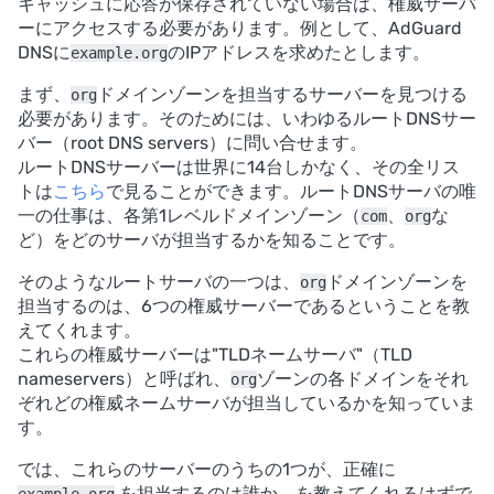
キャッシュに応答が保存されていない場合は、権威サーバ
ーにアクセスする必要があります。例として、AdGuard
DNSに
のIPアドレスを求めたとします。
example.org
まず、
ドメインゾーンを担当するサーバーを見つける
org
必要があります。そのためには、いわゆるルートDNSサー
バー（root DNS servers）に問い合せます。
ルートDNSサーバーは世界に14台しかなく、その全リス
トは
こちら
で見ることができます。ルートDNSサーバの唯
一の仕事は、各第1レベルドメインゾーン（
、
な
com
org
ど）をどのサーバが担当するかを知ることです。
そのようなルートサーバの一つは、
ドメインゾーンを
org
担当するのは、6つの権威サーバーであるということを教
えてくれます。
これらの権威サーバーは"TLDネームサーバ"（TLD
nameservers）と呼ばれ、
ゾーンの各ドメインをそれ
org
ぞれどの権威ネームサーバが担当しているかを知っていま
す。
では、これらのサーバーのうちの1つが、正確に
を担当するのは誰か、を教えてくれるはずで