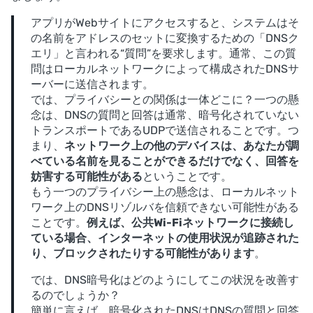
アプリがWebサイトにアクセスすると、システムはそ
の名前をアドレスのセットに変換するための「DNSク
エリ」と言われる“質問”を要求します。通常、この質
問はローカルネットワークによって構成されたDNSサ
ーバーに送信されます。
では、プライバシーとの関係は一体どこに？一つの懸
念は、DNSの質問と回答は通常、暗号化されていない
トランスポートであるUDPで送信されることです。つ
まり、
ネットワーク上の他のデバイスは、あなたが調
べている名前を見ることができるだけでなく、回答を
妨害する可能性がある
ということです。
もう一つのプライバシー上の懸念は、ローカルネット
ワーク上のDNSリゾルバを信頼できない可能性がある
ことです。
例えば、公共Wi-Fiネットワークに接続し
ている場合、インターネットの使用状況が追跡された
り、ブロックされたりする可能性があります
。
では、DNS暗号化はどのようにしてこの状況を改善す
るのでしょうか？
簡単に言えば、暗号化されたDNSはDNSの質問と回答