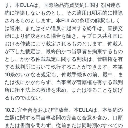
す。本EULAは、国際物品売買契約に関する国連条
約に準拠しないものとし、その適用は明示的に排除
されるものとします。本EULAの条項の解釈もしく
は適用、またはその違反に起因する紛争は、直接交
渉により解決される場合を除き、キプロス共和国に
おける仲裁により裁定されるものとします。仲裁人
が下した裁定は、最終的かつ当事者を拘束するもの
とし、かかる仲裁裁定に関する判決は、管轄権を有
する裁判所において執行することができます。本第
10条のいかなる規定も、仲裁手続きの前、最中、ま
たは後にかかわらず、当事者が管轄権を有する裁判
所に衡平法上の救済を求め、または得ることを妨げ
るものではない。
10.2. 完全合意および非放棄。本EULAは、本契約の
主題に関する両当事者間の完全な合意を含み、口頭
または書面を問わず、従前または同時期のすべての