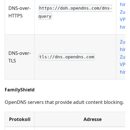
hinz
DNS-over-
https://doh.opendns.com/dns-
Zu 
HTTPS
query
VPN
hinz
Zu 
hinz
DNS-over-
Zu 
tls://dns.opendns.com
TLS
VPN
hinz
FamilyShield
OpenDNS servers that provide adult content blocking.
Protokoll
Adresse