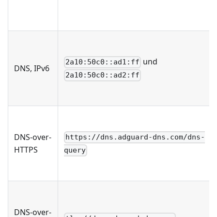
und
2a10:50c0::ad1:ff
DNS, IPv6
2a10:50c0::ad2:ff
DNS-over-
https://dns.adguard-dns.com/dns-
HTTPS
query
DNS-over-