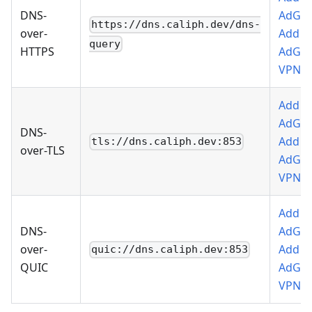
DNS-
AdGu
https://dns.caliph.dev/dns-
over-
Add t
query
HTTPS
AdGu
VPN
Add t
AdGu
DNS-
Add t
tls://dns.caliph.dev:853
over-TLS
AdGu
VPN
Add t
DNS-
AdGu
over-
Add t
quic://dns.caliph.dev:853
QUIC
AdGu
VPN