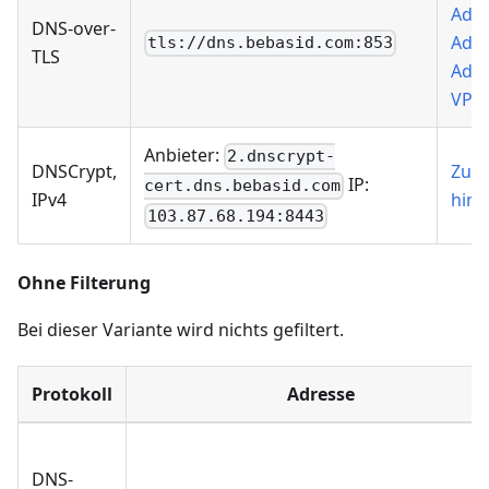
AdG
DNS-over-
Add 
tls://dns.bebasid.com:853
TLS
AdG
VPN
Anbieter:
2.dnscrypt-
DNSCrypt,
Zu 
IP:
cert.dns.bebasid.com
IPv4
hinz
103.87.68.194:8443
Ohne Filterung
Bei dieser Variante wird nichts gefiltert.
Protokoll
Adresse
DNS-