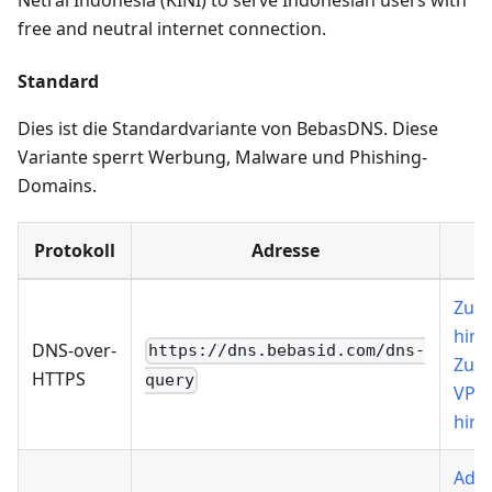
Netral Indonesia (KINI) to serve Indonesian users with
free and neutral internet connection.
Standard
Dies ist die Standardvariante von BebasDNS. Diese
Variante sperrt Werbung, Malware und Phishing-
Domains.
Protokoll
Adresse
Zu 
hinz
DNS-over-
https://dns.bebasid.com/dns-
Zu 
HTTPS
query
VPN
hinz
Add 