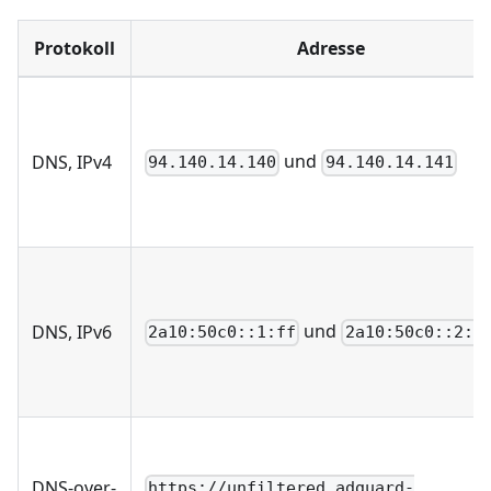
Protokoll
Adresse
und
DNS, IPv4
94.140.14.140
94.140.14.141
und
DNS, IPv6
2a10:50c0::1:ff
2a10:50c0::2:f
DNS-over-
https://unfiltered.adguard-