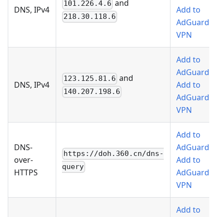
and
101.226.4.6
DNS, IPv4
Add to
218.30.118.6
AdGuard
VPN
Add to
AdGuard
,
and
123.125.81.6
DNS, IPv4
Add to
140.207.198.6
AdGuard
VPN
Add to
DNS-
AdGuard
,
https://doh.360.cn/dns-
over-
Add to
query
HTTPS
AdGuard
VPN
Add to