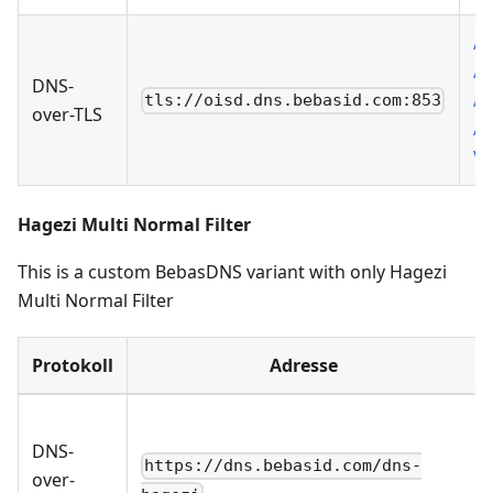
Ad
A
DNS-
Ad
tls://oisd.dns.bebasid.com:853
over-TLS
A
V
Hagezi Multi Normal Filter
This is a custom BebasDNS variant with only Hagezi
Multi Normal Filter
Protokoll
Adresse
DNS-
https://dns.bebasid.com/dns-
over-