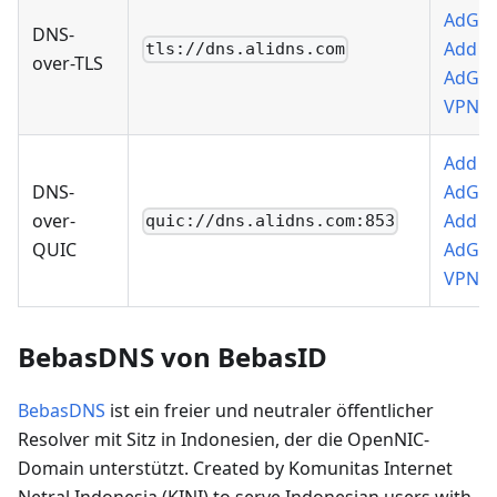
AdGu
DNS-
Add t
tls://dns.alidns.com
over-TLS
AdGu
VPN
Add t
DNS-
AdGu
over-
Add t
quic://dns.alidns.com:853
QUIC
AdGu
VPN
BebasDNS von BebasID
BebasDNS
ist ein freier und neutraler öffentlicher
Resolver mit Sitz in Indonesien, der die OpenNIC-
Domain unterstützt. Created by Komunitas Internet