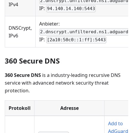
2.dnscrypt.unfiltered.ns1.adguard.
IPv4
IP:
94.140.14.140:5443
Anbieter:
DNSCrypt,
2.dnscrypt.unfiltered.ns1.adguard.
IPv6
IP:
[2a10:50c0::1:ff]:5443
360 Secure DNS
360 Secure DNS
is a industry-leading recursive DNS
service with advanced network security threat
protection.
Protokoll
Adresse
Add to
AdGuard
,