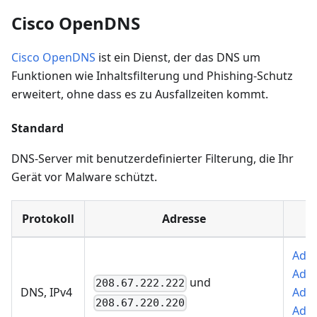
Cisco OpenDNS
Cisco OpenDNS
ist ein Dienst, der das DNS um
Funktionen wie Inhaltsfilterung und Phishing-Schutz
erweitert, ohne dass es zu Ausfallzeiten kommt.
Standard
DNS-Server mit benutzerdefinierter Filterung, die Ihr
Gerät vor Malware schützt.
Protokoll
Adresse
Add 
AdG
und
208.67.222.222
DNS, IPv4
Add 
208.67.220.220
AdG