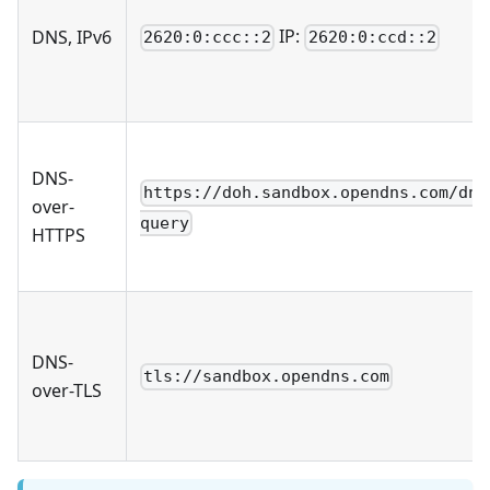
IP:
DNS, IPv6
2620:0:ccc::2
2620:0:ccd::2
DNS-
https://doh.sandbox.opendns.com/dns
over-
query
HTTPS
DNS-
tls://sandbox.opendns.com
over-TLS