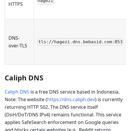
hagezi
HTTPS
DNS-
tls://hagezi.dns.bebasid.com:853
over-TLS
Caliph DNS
Caliph DNS
is a free DNS service based in Indonesia.
Note: The website (
https://dns.caliph.dev
) is currently
returning HTTP 502. The DNS service itself
(DoH/DoT/DNS IPv4) remains functional. This service
applies SafeSearch enforcement on Google queries
and blocks certain websites (e.g., Reddit returns