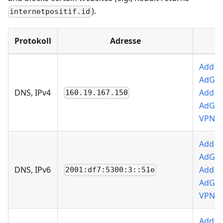
).
internetpositif.id
Protokoll
Adresse
Add t
AdGu
DNS, IPv4
Add t
160.19.167.150
AdGu
VPN
Add t
AdGu
DNS, IPv6
Add t
2001:df7:5300:3::51e
AdGu
VPN
Add t