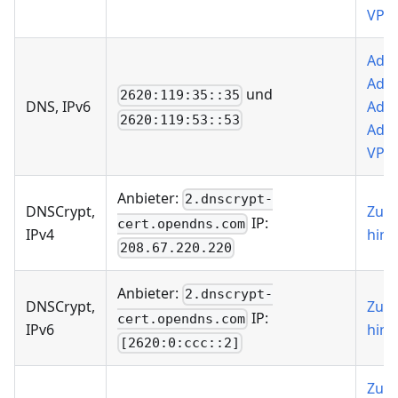
VPN
Add 
AdG
und
2620:119:35::35
DNS, IPv6
Add 
2620:119:53::53
AdG
VPN
Anbieter:
2.dnscrypt-
DNSCrypt,
Zu 
IP:
cert.opendns.com
IPv4
hinz
208.67.220.220
Anbieter:
2.dnscrypt-
DNSCrypt,
Zu 
IP:
cert.opendns.com
IPv6
hinz
[2620:0:ccc::2]
Zu 