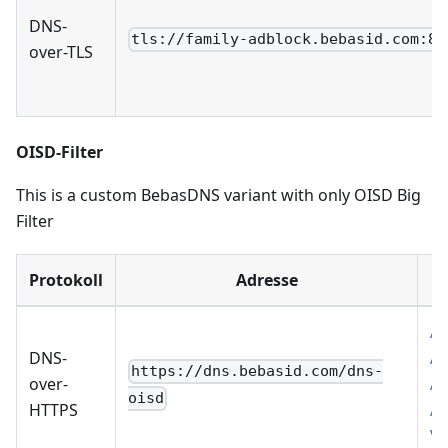
DNS-
tls://family-adblock.bebasid.com:85
over-TLS
OISD-Filter
This is a custom BebasDNS variant with only OISD Big
Filter
Protokoll
Adresse
Ad
DNS-
A
https://dns.bebasid.com/dns-
over-
Ad
oisd
HTTPS
A
V