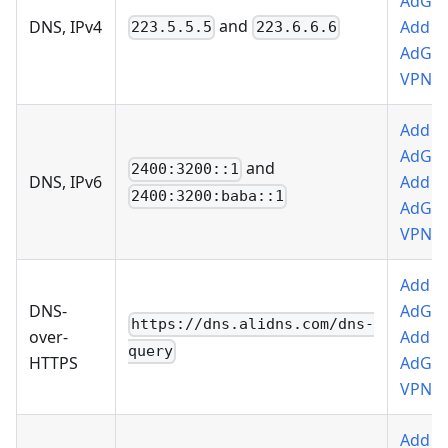
AdGu
and
DNS, IPv4
Add t
223.5.5.5
223.6.6.6
AdGu
VPN
Add t
AdGu
and
2400:3200::1
DNS, IPv6
Add t
2400:3200:baba::1
AdGu
VPN
Add t
DNS-
AdGu
https://dns.alidns.com/dns-
over-
Add t
query
HTTPS
AdGu
VPN
Add t