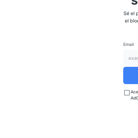
S
Sé el 
el bl
Email
Ace
AdG