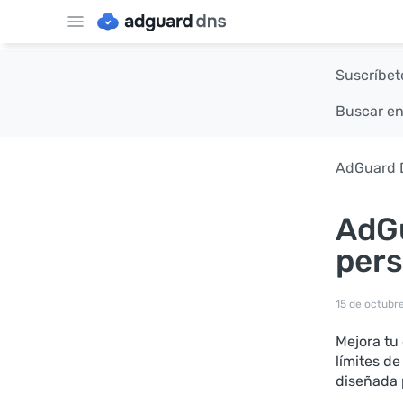
Suscríbete
Buscar en
AdGuard 
AdGu
pers
15 de octubr
Mejora tu
límites de
diseñada