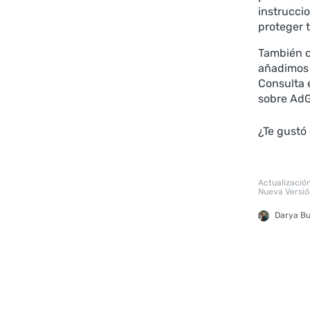
instrucci
proteger t
También c
añadimos 
Consulta 
sobre AdG
¿Te gustó
Actualizació
Nueva Versió
Darya B