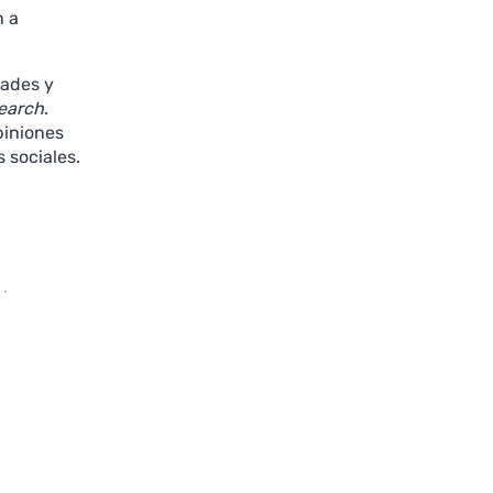
n a
dades y
earch
.
piniones
 sociales.