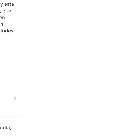
 y esta
, que
den
ón,
itudes.
 día,