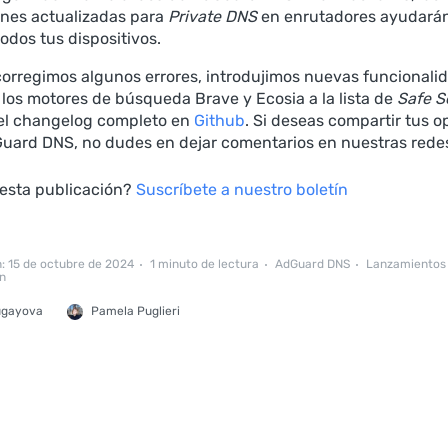
ones actualizadas para
Private DNS
en enrutadores ayudará
odos tus dispositivos.
orregimos algunos errores, introdujimos nuevas funcionali
los motores de búsqueda Brave y Ecosia a la lista de
Safe S
el changelog completo en
Github
. Si deseas compartir tus o
uard DNS, no dudes en dejar comentarios en nuestras redes
 esta publicación?
Suscríbete a nuestro boletín
n: 15 de octubre de 2024
1 minuto de lectura
AdGuard DNS
Lanzamientos
n
ugayova
Pamela Puglieri