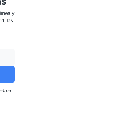
as
línea y
d, las
web de