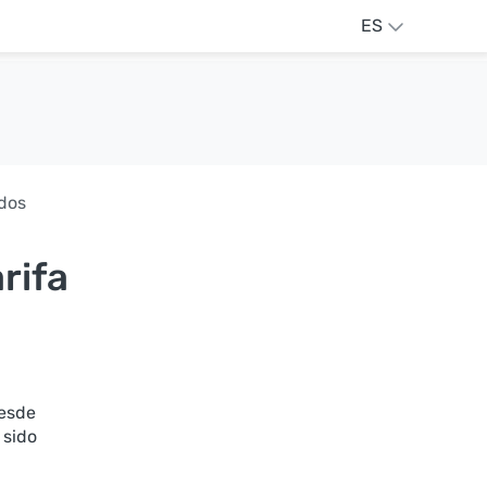
ES
ados
rifa
Desde
 sido