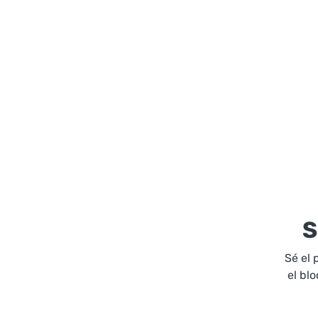
S
Sé el 
el bl